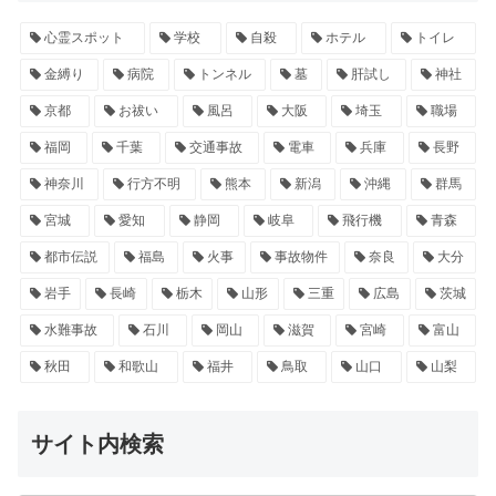
心霊スポット
学校
自殺
ホテル
トイレ
金縛り
病院
トンネル
墓
肝試し
神社
京都
お祓い
風呂
大阪
埼玉
職場
福岡
千葉
交通事故
電車
兵庫
長野
神奈川
行方不明
熊本
新潟
沖縄
群馬
宮城
愛知
静岡
岐阜
飛行機
青森
都市伝説
福島
火事
事故物件
奈良
大分
岩手
長崎
栃木
山形
三重
広島
茨城
水難事故
石川
岡山
滋賀
宮崎
富山
秋田
和歌山
福井
鳥取
山口
山梨
サイト内検索