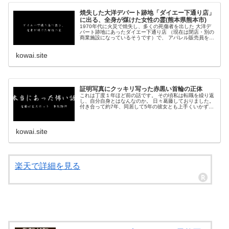
焼失した大洋デパート跡地「ダイエー下通り店」
に出る、全身が煤けた女性の霊(熊本県熊本市)
1970年代に火災で焼失し、多くの死傷者を出した 大洋デ
パート跡地にあったダイエー下通り店 （現在は閉店・別の
商業施設になっているそうです）で、 アパレル販売員をし
ていた知人女性から、幽霊を見たという体験を聞きまし
た。 ...
kowai.site
証明写真にクッキリ写った赤黒い首輪の正体
これは丁度１年ほど前の話です。 その頃私は転職を繰り返
し、自分自身とはなんなのか。 日々葛藤しておりました。
付き合って約7年、同居して5年の彼女とも上手くいかず何
もかもが苦しい日々でした。 彼女は夜中遊びに出る事が多
く...
kowai.site
楽天で詳細を見る