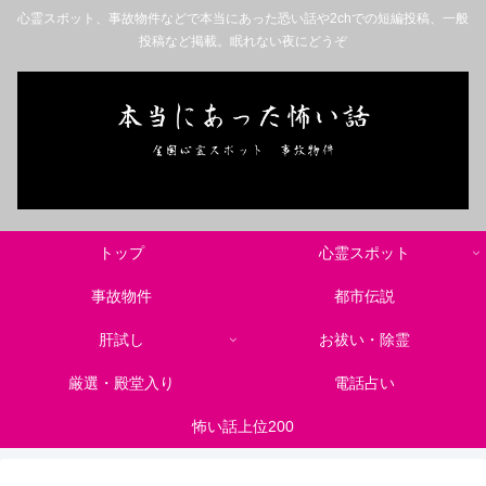
心霊スポット、事故物件などで本当にあった恐い話や2chでの短編投稿、一般
投稿など掲載。眠れない夜にどうぞ
トップ
心霊スポット
事故物件
都市伝説
肝試し
お祓い・除霊
厳選・殿堂入り
電話占い
怖い話上位200