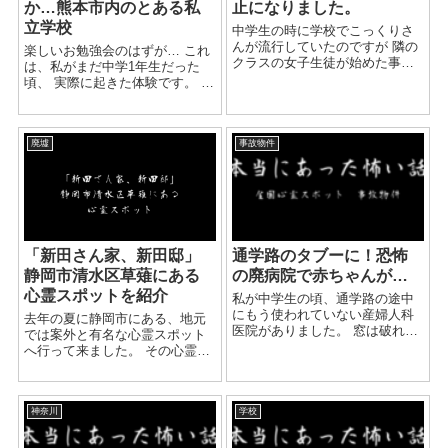
か…熊本市内のとある私
止になりました。
立学校
中学生の時に学校でこっくりさ
んが流行していたのですが 隣の
楽しいお勉強会のはずが… これ
クラスの女子生徒が始めた事が
は、私がまだ中学1年生だった
きっかけでした。 あいうえお、
頃、 実際に起きた体験です。 私
から始める５０音を紙に記載を
は中学生から高校生を卒業する
し、 １０円玉を二人で抑えると
まで、 熊本県にある私立の女子
勝手に動き出して対話が出来る
校に通っていました。 まさか、
おなじみの遊びです。...
廃墟
事故物件
そこであんな恐ろしい体験をす
ることに...
「新田さん家、新田邸」
通学路のタブーに！恐怖
静岡市清水区草薙にある
の廃病院で赤ちゃんが…
心霊スポットを紹介
私が中学生の頃、通学路の途中
にもう使われていない産婦人科
去年の夏に静岡市にある、地元
医院がありました。 窓は破れ、
では案外と有名な心霊スポット
カビの匂いが漂って、雑草も生
へ行って来ました。 その心霊ス
え放題で誰も管理していないよ
ポットは、住所でいうと清水区
うでした。 何よりも、古い和風
草薙にあります。 周りからは
建築の街並みの中に一つだけ洋
「新田さん家」や「新田邸」と
館のような作りで、周りから
神奈川
学校
呼ばれているスポットです。 新
浮...
田邸では以前に一家心中...