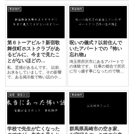
遊んでいました。 夜も遅くなっ
ることで、 放課後は割と頻繫に
たので『寝ようか』という事に
こっくりさんや エンジェル様を
事故物件
事故物件
なり寝室に向かいました。 しか
楽しんでいる子が多かった事を
し何だか眠れないのです…...
覚...
第６トーアビル？新宿歌
呪いの儀式？以前住んで
舞伎町ホストクラブがあ
いたアパートでの『怖い
るビルに、今まで見たこ
忘れ物』
とがないほどの…
埼玉県所沢市にあるアパートで
の体験です。 仕事の都合で所沢
私、霊感があるんです。 以前、
に引っ越す事になったので物件
お水をしていまして、その影響
を探して築3年の新しいアパート
で、ある掲示板で怖い話の小説
に引っ越す事になりました。 新
みたいなものを書いていまし
しいアパートでしたし変な謂れ
た。 そこで、あるホストをやっ
や事故物件ではないだろう… と
ている方からメッセージが来ま
思っていたのですが...
厳選・殿堂入り
事故物件
して。 「うちのホストクラブが
入ってるビル、視てくれ...
学校で先生が亡くなった
群馬県高崎市の空き家、