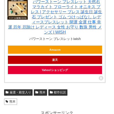
パワーストーン ブレスレット 天然石
マラカイト フローライト オニキス ブ
レス | アクセサリー ブレス 誕生日 誕生
石 プレゼント ゴム つけっぱなし レデ
ィースブレスレット 開運 金運 仕事 幸
運 厄年 厄除け レディース 女性 お守り 数珠 男性 メ
ンズ I WISH
パワーストーン ブレスレットiwish
Amazon
楽天
Yahoo!ショッピング
厳選・殿堂入り
熊本
都市伝説
熊本
スポンサーリンク