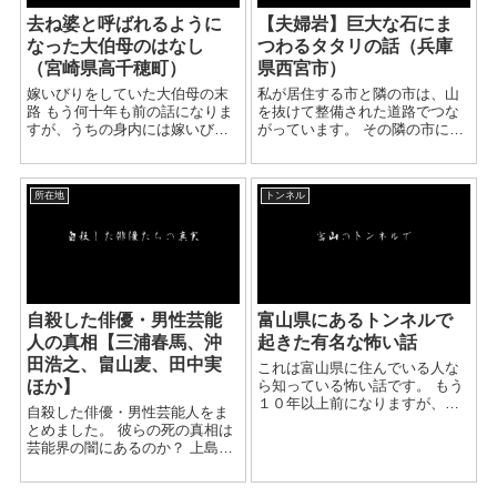
去ね婆と呼ばれるように
【夫婦岩】巨大な石にま
なった大伯母のはなし
つわるタタリの話（兵庫
（宮崎県高千穂町）
県西宮市）
嫁いびりをしていた大伯母の末
私が居住する市と隣の市は、山
路 もう何十年も前の話になりま
を抜けて整備された道路でつな
すが、うちの身内には嫁いびり
がっています。 その隣の市に入
で有名なおばあさんがおりまし
ったところにある大きな石にま
た。 隣の家は山の向こうにある
つわる話です。 あまりに再現性
といった、大変な田舎であり、
が高いので、詳しい場所は控え
所在地
トンネル
当時は交通手段も限られていた
させて頂きます。 ※特定しまし
ため、当時のお嫁さんは逃げ場
た。西宮の夫婦岩です...
もな...
自殺した俳優・男性芸能
富山県にあるトンネルで
人の真相【三浦春馬、沖
起きた有名な怖い話
田浩之、畠山麦、田中実
これは富山県に住んでいる人な
ほか】
ら知っている怖い話です。 もう
１０年以上前になりますが、富
自殺した俳優・男性芸能人をま
山県には幽霊がでる、 心霊現象
とめました。 彼らの死の真相は
が起きたなどの噂があるトンネ
芸能界の闇にあるのか？ 上島竜
ルがあります。 そのトンネルは
兵 お笑いトリオダチョウ倶楽部
何個か続いているトンネルで、
メンバー。2022年5月11日、東
ある２組のカ...