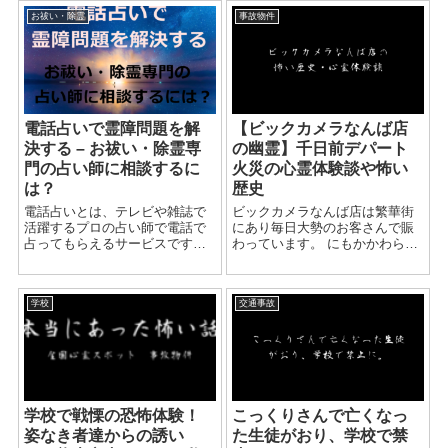
京都中野区の自宅で首を吊った
お祓い・除霊
事故物件
状態で妻が発見。自殺理由は明
かされていない。（享年...
電話占いで霊障問題を解
【ビックカメラなんば店
決する – お祓い・除霊専
の幽霊】千日前デパート
門の占い師に相談するに
火災の心霊体験談や怖い
は？
歴史
電話占いとは、テレビや雑誌で
ビックカメラなんば店は繁華街
活躍するプロの占い師で電話で
にあり毎日大勢のお客さんで賑
占ってもらえるサービスです。
わっています。 にもかかわら
街を歩いていると占い師さんが
ず、心霊スポットとして見られ
相談にのってくれる占いの館が
ていたリ、 ビックカメラなんば
ありますよね。その電話版とい
店の前にはタクシーが止まらな
学校
交通事故
った感じです。 主に恋愛や結婚
い、幽霊をみたなどの噂もあ
の悩みで利用する女性層が多
り、 怖い話には事...
い...
学校で戦慄の恐怖体験！
こっくりさんで亡くなっ
姿なき者達からの誘い
た生徒がおり、学校で禁