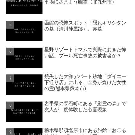
車場にさまよう幽霊（北九州市）
函館の恐怖スポット！隠れキリシタン
の墓（清川陣屋跡）、赤墓
星野リゾートトマムで実際におきた怖
い話。プール死亡事故の被害者か？
焼失した大洋デパート跡地「ダイエー
下通り店」に出る、全身が煤けた女性
の霊(熊本県熊本市)
岩手県の雫石町にある「慰霊の森」で
友人が二度体験した心霊現象
栃木県那須塩原市にある旅館「お〇る