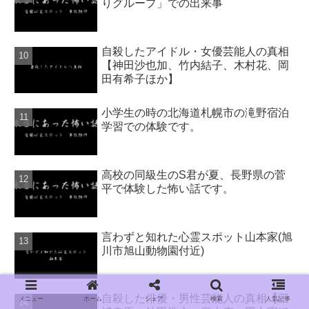
りグループ」での出来事
自殺したアイドル・女優芸能人の真相
【神田沙也加、竹内結子、木村花、岡
田有希子ほか】
小学生の時の北海道札幌市の滝野宿泊
学習での体験です。
高校の同級生のS君が夏、長野県の菅
平で体験した怖い話です。
言わずと知れた心霊スポット山本家(旭
川市旭山動物園付近)
自殺した俳優・男性芸能人の真相【三
メニュー
ホーム
シェア
検索
人気記事