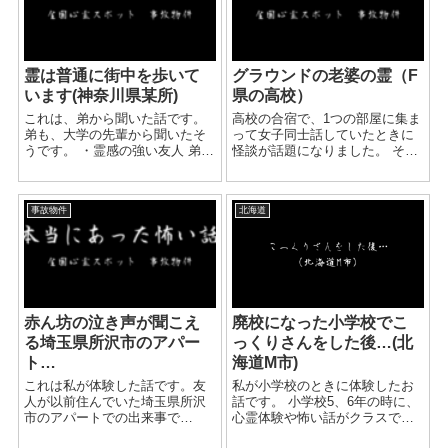
霊は普通に街中を歩いて
グラウンドの老婆の霊（F
います(神奈川県某所)
県の高校）
これは、弟から聞いた話です。
高校の合宿で、1つの部屋に集ま
弟も、大学の先輩から聞いたそ
って女子同士話していたときに
うです。 ・霊感の強い友人 弟の
怪談が話題になりました。 その
大学の先輩、Aさんがの友人Bさ
合宿に使っている建物は建築か
んは、とても霊感が強い人だっ
ら三十年以上経つもので、ボロ
たそうです。 AさんとBさんが一
が出始めていました。 廊下には
事故物件
北海道
緒に歩いていた時のこと。 Bさ
何かの御札が貼ってあり、生徒
んが突然...
みんなで「何あれ…」と指差...
赤ん坊の泣き声が聞こえ
廃校になった小学校でこ
る埼玉県所沢市のアパー
っくりさんをした後…(北
ト…
海道M市)
これは私が体験した話です。友
私が小学校のときに体験したお
人が以前住んでいた埼玉県所沢
話です。 小学校5、6年の時に、
市のアパートでの出来事で
心霊体験や怖い話がクラスでは
す…。 友人宅に泊まりに行って
やりました。 それ自体はよくあ