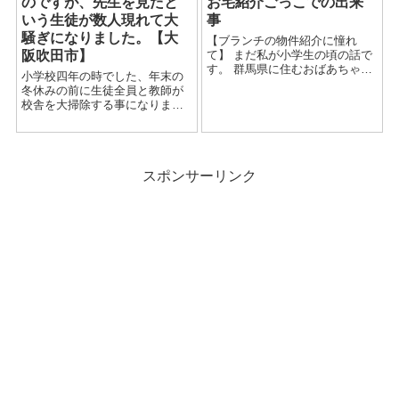
のですが、先生を見たと
お宅紹介ごっこでの出来
いう生徒が数人現れて大
事
騒ぎになりました。【大
【ブランチの物件紹介に憧れ
阪吹田市】
て】 まだ私が小学生の頃の話で
す。 群馬県に住むおばあちゃん
小学校四年の時でした、年末の
の家の近くによく遊びに行って
冬休みの前に生徒全員と教師が
いました。 夏休みになって、い
校舎を大掃除する事になりまし
とこと共におばあちゃんの家に
た。 大阪は吹田市にある生徒数
遊びに行くと、近所に空き家が
が500人を越える大きな小学校だ
ありました。 「あれ...
ったのですが、 校舎も広い為に
清掃に時間が掛かり、丸一日を
スポンサーリンク
費やしての掃除になりまし...