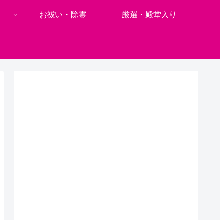
お祓い・除霊
厳選・殿堂入り