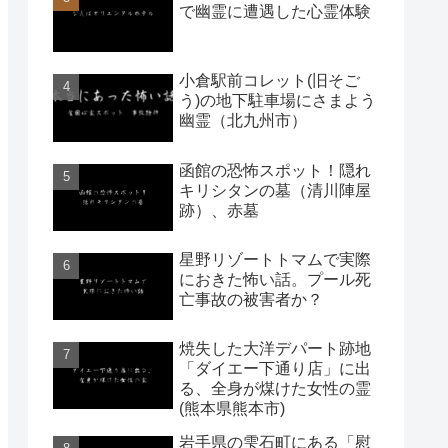
で幽霊に遭遇した心霊体験
小倉駅前コレット(旧そご
う)の地下駐車場にさまよう
幽霊（北九州市）
函館の恐怖スポット！隠れ
キリシタンの墓（清川陣屋
跡）、赤墓
星野リゾートトマムで実際
におきた怖い話。プール死
亡事故の被害者か？
焼失した大洋デパート跡地
「ダイエー下通り店」に出
る、全身が煤けた女性の霊
(熊本県熊本市)
岩手県の雫石町にある「慰