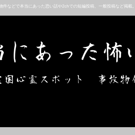
物件などで本当にあった恐い話や2chでの短編投稿、一般投稿など掲載