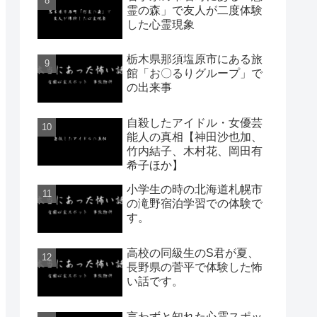
霊の森」で友人が二度体験
した心霊現象
栃木県那須塩原市にある旅
館「お〇るりグループ」で
の出来事
自殺したアイドル・女優芸
能人の真相【神田沙也加、
竹内結子、木村花、岡田有
希子ほか】
小学生の時の北海道札幌市
の滝野宿泊学習での体験で
す。
高校の同級生のS君が夏、
長野県の菅平で体験した怖
い話です。
言わずと知れた心霊スポッ