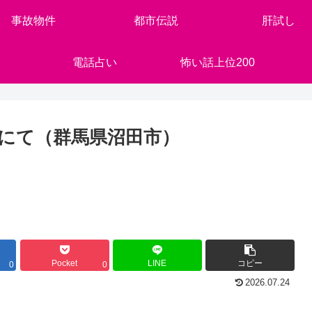
事故物件
都市伝説
肝試し
電話占い
怖い話上位200
にて（群馬県沼田市）
Pocket
LINE
コピー
0
0
2026.07.24