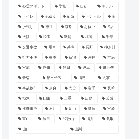
心霊スポット
学校
自殺
ホテル
トイレ
金縛り
病院
トンネル
墓
肝試し
神社
京都
お祓い
風呂
大阪
埼玉
職場
福岡
千葉
交通事故
電車
兵庫
長野
神奈川
行方不明
熊本
新潟
沖縄
群馬
宮城
愛知
静岡
岐阜
飛行機
青森
都市伝説
福島
火事
事故物件
奈良
大分
岩手
長崎
栃木
山形
三重
広島
茨城
水難事故
石川
岡山
滋賀
宮崎
富山
秋田
和歌山
福井
鳥取
山口
山梨