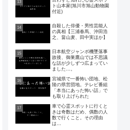
ト山本家(旭川市旭山動物園
付近)
自殺した俳優・男性芸能人
の真相【三浦春馬、沖田浩
之、畠山麦、田中実ほか】
日本航空ジャンボ機墜落事
故後、御巣鷹山では不思議
な話が少しずつ広まってい
ました…。
宮城県で一番怖い団地、松
陵の県営団地。テレビ番組
「本当にあった怖い話」で
も取り上げられた
車で心霊スポットに行くと
きは奇数はだめ、偶数の人
数で行くこと。その理由
は…