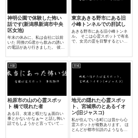
神明公園で体験した怖い
東京あきる野市にある旧
話です(新潟県新潟市中央
小峰トンネルでの肝試し
区女池)
あきる野市にある旧小峰トンネ
ル。 そこは心霊スポットで有名
年末の休みに、私は会社に以前
で、女児の霊を目撃するという
いた 同僚のG君から飲みの誘い
ことで有名なところです。 私は
の電話があり行きました。 彼は
友達３人と肝試しで行きまし
数年前私の会社に居ましたが、
た。 実際に目的地までは車で行
自分の夢を叶えるべく退社。
きますが、一般道を通ります。
様々な仕事を県内外でし、最近
街灯もあり車を...
大阪
宮城
資格もとり、 来年正社員として
春に県...
柏原市の山の心霊スポッ
地元の隠れた心霊スポッ
ト 橋で現れた者
ト、宮城県のとあるイオ
ン(旧ジャスコ)
ある日、友達と暇だなぁ面白い
事とかないかなぁ〜 と話し怖い
私が住んでいる町には昔から心
話でもしようかと言っていて、
霊スポットが複数あります。 ほ
その流れで心霊スポットに行く
とんどが都市伝説のようなもの
ことになりました。 僕たちは、
で下半身のないおばあさんが 出