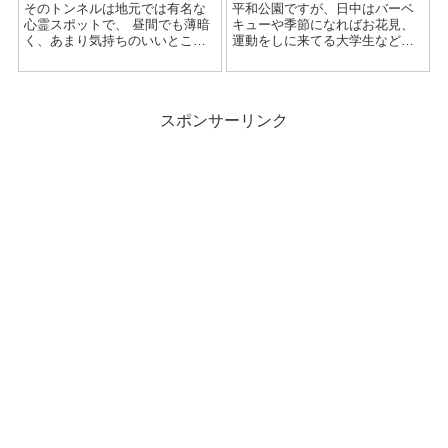
そのトンネルは地元では有名な
平和公園ですが、日中はバーベ
心霊スポットで、 昼間でも薄暗
キューや季節になればお花見、
く、あまり気持ちのいいところ
運動をしに来てる大学生など人
ではありません。 噂によると、
が多く市民の憩いの場になって
「トンネルの真ん中でライトを
います。 しかし、夜になると様
消して、クラクションを鳴らす
変わりをして、 人気のいない不
と幽霊がでる。」 という、よく
気味なほど静かないかにもな雰
スポンサーリンク
ある話でした...
囲気の公園に...