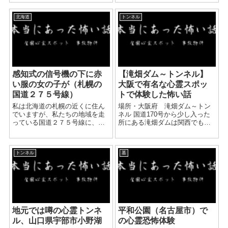
6人でバイクに乗り柏原市の山奥
るとか、武士が出るといったも
に向かいました。 深夜だったの
ので 誰も見た事がないのがほと
で、真っ暗...
北海道
トンネル
んどに例でした。 しかし、勤め
た会社でも「...
感知式の信号機の下に赤
【滝畑ダム～トンネル】
い服の女の子が（札幌の
大阪で有名な心霊スポッ
国道２７５号線）
トで体験した怖い話
私は北海道の札幌の近くに住ん
場所・大阪府 滝畑ダム～トン
でいますが、私たちの地域を走
ネル 国道170号から少し入った
っている国道２７５号線に、不
所にある滝畑ダムは関西でも有
思議な信号機があるということ
名な心霊スポット。 ダムを抜け
を、つい最近聞きました。 自分
山道を進むとあるトンネルも同
の家からも近くなのですが、何
じく心霊スポットになってま
トンネル
墓
時も通っている所なのですが、
す。 体験談 運転席と助手席に男
国道なので、 夜間は交差する
友達、私と女友達が後...
細...
地元では噂の心霊トンネ
平和公園（名古屋市）で
ル、山口県宇部市小野湖
の心霊恐怖体験