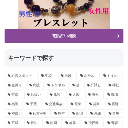
電話占い相談
キーワードで探す
心霊スポット
学校
自殺
ホテル
トイレ
金縛り
病院
トンネル
墓
肝試し
神社
京都
お祓い
風呂
大阪
埼玉
職場
福岡
千葉
交通事故
電車
兵庫
長野
神奈川
行方不明
熊本
新潟
沖縄
群馬
宮城
愛知
静岡
岐阜
飛行機
青森