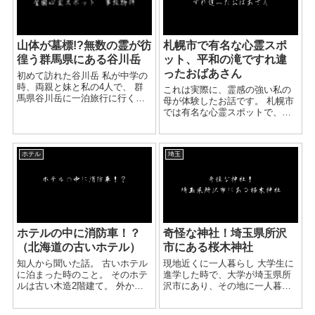
山体が墓標!?無数の霊が彷
札幌市で有名な心霊スポ
徨う群馬県にある谷川岳
ット、平和の滝ですれ違
ったおばあさん
初めて訪れた谷川岳 私が中学の
時、両親と妹と私の4人で、 群
これは実際に、霊感の強い私の
馬県谷川岳に一泊旅行に行くこ
母が体験したお話です。 札幌市
とになりました なぜ谷川岳に行
では有名な心霊スポットで、平
くことになったのかすっかり理
和の滝というところがありま
由は忘れました。 当日、天気も
す。 札幌市にお住いの方だと一
あまりよくありませんでした。
度は耳にしたことがあるのでは
谷川岳観...
ホテル
埼玉
ないでしょうか。 そこで実際に
あったお話です。 ...
ホテルの中に消防車！？
奇怪な神社！埼玉県所沢
（北海道の古いホテル）
市にある桜木神社
知人から聞いた話。 古いホテル
現地近くに一人暮らし 大学生に
に泊まった時のこと。 そのホテ
進学した時で、大学が埼玉県所
ルは古い木造2階建て。 外から
沢市にあり、その地に一人暮ら
見えると狭く見える。 でも中に
しで下宿を始めた時の話です。
入ると迷路のように複雑な間取
その時は彼女がいて、よく一人