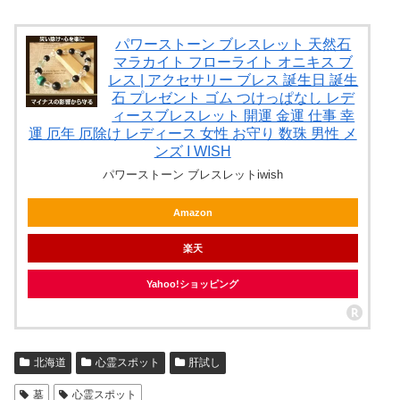
パワーストーン ブレスレット 天然石
マラカイト フローライト オニキス ブ
レス | アクセサリー ブレス 誕生日 誕生
石 プレゼント ゴム つけっぱなし レデ
ィースブレスレット 開運 金運 仕事 幸
運 厄年 厄除け レディース 女性 お守り 数珠 男性 メ
ンズ I WISH
パワーストーン ブレスレットiwish
Amazon
楽天
Yahoo!ショッピング
北海道
心霊スポット
肝試し
墓
心霊スポット