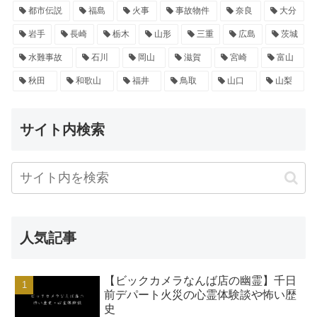
都市伝説
福島
火事
事故物件
奈良
大分
岩手
長崎
栃木
山形
三重
広島
茨城
水難事故
石川
岡山
滋賀
宮崎
富山
秋田
和歌山
福井
鳥取
山口
山梨
サイト内検索
人気記事
【ビックカメラなんば店の幽霊】千日
前デパート火災の心霊体験談や怖い歴
史