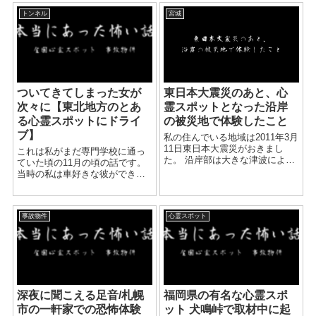
りになっている。 室内は、シミ
暮らししていた部屋にも来てい
トンネル
宮城
だらけの木の天井、 暗い灰...
て、ふと少し散歩しようという
ことで部屋を出ました。 近...
ついてきてしまった女が
東日本大震災のあと、心
次々に【東北地方のとあ
霊スポットとなった沿岸
る心霊スポットにドライ
の被災地で体験したこと
ブ】
私の住んでいる地域は2011年3月
11日東日本大震災がおきまし
これは私がまだ専門学校に通っ
た。 沿岸部は大きな津波によっ
ていた頃の11月の頃の話です。
てたくさんの物が流されまし
当時の私は車好きな彼ができ、
た。 たくさんの人が亡くなりま
一人暮らしも始め夜中も友達と
した。 その後、数年経った頃で
彼氏などとでドライブに行った
しょうか、 ネットで心霊スポ
り山に車を走らせに行っていま
ッ...
事故物件
心霊スポット
した。 ただ唯一私が拒んだのは
心霊スポットに行くというこ...
深夜に聞こえる足音/札幌
福岡県の有名な心霊スポ
市の一軒家での恐怖体験
ット 犬鳴峠で取材中に起