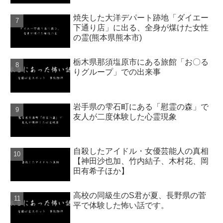
焼失した大洋デパート跡地「ダイエー
下通り店」に出る、全身が煤けた女性
の霊(熊本県熊本市)
栃木県那須塩原市にある旅館「お〇る
りグループ」での出来事
岩手県の雫石町にある「慰霊の森」で
友人が二度体験した心霊現象
自殺したアイドル・女優芸能人の真相
【神田沙也加、竹内結子、木村花、岡
田有希子ほか】
高校の同級生のS君が夏、長野県の菅
平で体験した怖い話です。