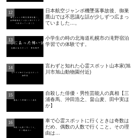
日本航空ジャンボ機墜落事故後、御巣
鷹山では不思議な話が少しずつ広まっ
ていました…。
小学生の時の北海道札幌市の滝野宿泊
学習での体験です。
言わずと知れた心霊スポット山本家(旭
川市旭山動物園付近)
自殺した俳優・男性芸能人の真相【三
浦春馬、沖田浩之、畠山麦、田中実ほ
か】
車で心霊スポットに行くときは奇数は
だめ、偶数の人数で行くこと。その理
由は…