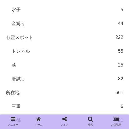
水子
5
金縛り
44
心霊スポット
222
トンネル
55
墓
25
肝試し
82
所在地
661
三重
6
京都
21
メニュー
ホーム
シェア
検索
人気記事