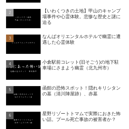
【いわくつきの土地】甲山のキャンプ
場事件や心霊体験。悲惨な歴史と謎に
迫る
なんばオリエンタルホテルで幽霊に遭
遇した心霊体験
小倉駅前コレット(旧そごう)の地下駐
車場にさまよう幽霊（北九州市）
函館の恐怖スポット！隠れキリシタン
の墓（清川陣屋跡）、赤墓
星野リゾートトマムで実際におきた怖
い話。プール死亡事故の被害者か？