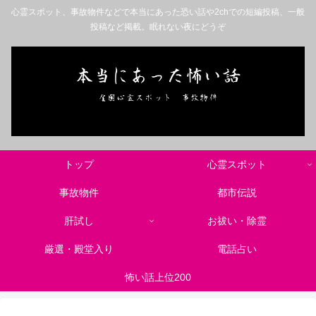
心霊スポット、事故物件などで本当にあった恐い話や2chでの短編投稿、一般
投稿など掲載。眠れない夜にどうぞ
トップ
心霊スポット
事故物件
都市伝説
肝試し
お祓い・除霊
厳選・殿堂入り
電話占い
怖い話上位200