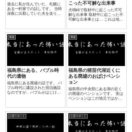
こった不可解な出来事
過去に私が住んでいた、札幌に
ある一軒家での話しです。 当時
犬鳴峠で取材中に起こった不可
深夜に出勤していた夫を送り出
解な出来事 取材中に起こった不
し、まだ起きるには早い時間だ
可解な出来事とは… これは地元
と、2階へ上がって子供達との横
で超有名な心霊スポット犬鳴峠
で眠りにつくところでした。 夫
を取材中に起こった、本当に不
が出勤して30分ほど経った、午
可解な出来事です。 犬鳴峠とは
前3時頃の事。 1...
廃墟
廃墟
福岡県のある町境を跨がる峠で
すが、名称もなんとな...
福島県にある、バブル時
福島県の猪苗代湖近くに
代の遺物
ある廃墟のおばけペンシ
ョン
福島県にある廃墟の話です。 バ
ブル時代に建設された宿泊施設
福島県の中央部にある湖の近く
なのですが、バブルがはじけて
の廃墟のペンションです。 実は
から管理が行き届かず、今は廃
ペンションはこの地元ではかな
墟となってしまいました。 そこ
り有名で、 数順年も前から肝試
で事件事故があったわけでは無
しのスポットとして一番に名前
いのですが、廃墟ということ、
が上がるほどの場所です。 廃墟
建物裏のプールが不気...
心霊スポット
心霊スポット
になった経緯やペンションが心
霊スポットといわ...