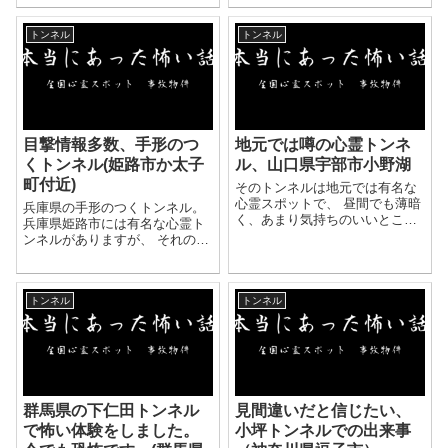
時は週に何回も夜遅くまで友達
ブに行ったのですが、 家を出た
と遊んでいましたが、 当時私の
のがお昼すぎでした岐阜県の伊
家があるところに...
トンネル
トンネル
勢ヶ見トンネルを通過した時の
不思...
目撃情報多数、手形のつ
地元では噂の心霊トンネ
くトンネル(姫路市か太子
ル、山口県宇部市小野湖
町付近)
そのトンネルは地元では有名な
心霊スポットで、 昼間でも薄暗
兵庫県の手形のつくトンネル。
く、あまり気持ちのいいところ
兵庫県姫路市には有名な心霊ト
ではありません。 噂によると、
ンネルがありますが、 それのす
「トンネルの真ん中でライトを
ぐ近くにあるトンネルも地元で
消して、クラクションを鳴らす
は有名な心霊スポットとなって
と幽霊がでる。」 という、よく
います。 その心霊トンネル付近
ある話でした...
トンネル
トンネル
のせいなのかは不明ですが、 夜
にそのトンネ...
群馬県の下仁田トンネル
見間違いだと信じたい、
で怖い体験をしました。
小坪トンネルでの出来事