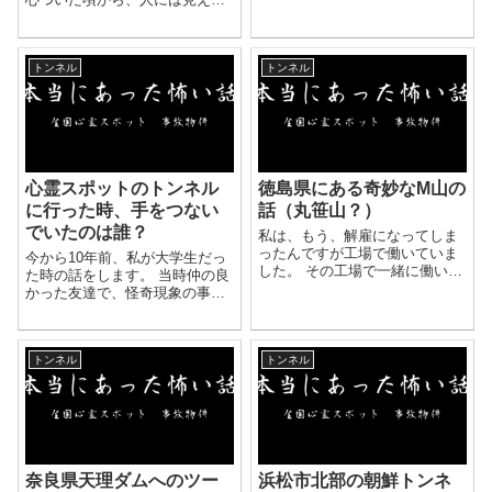
霊話が好きな人なら一度は聞い
いものが見えたり、聞こえた
たことがあるかもしれない。 犬
り、周りの人にはない、何かを
鳴峠にまつわるいろんなエピソ
感じていました。 しばらくは親
ード この峠にま...
トンネル
トンネル
も半信半疑ながら、幾度となく
体験する私の話を聞いて、 ...
心霊スポットのトンネル
徳島県にある奇妙なM山の
に行った時、手をつない
話（丸笹山？）
でいたのは誰？
私は、もう、解雇になってしま
ったんですが工場で働いていま
今から10年前、私が大学生だっ
した。 その工場で一緒に働いて
た時の話をします。 当時仲の良
いた人から聞いた本当の話で
かった友達で、怪奇現象の事を
す。 近くにM山があり（徳島県
全く信じていない男友達がいま
にお住まいの方はここでピンと
した。 例えば、テレビ番組で見
来られると思います。） 元々、
かける「森の写真の中に人の顔
私自身も霊感はあったん...
トンネル
トンネル
が見える」という投稿写真。 そ
の男友達が言うには...
奈良県天理ダムへのツー
浜松市北部の朝鮮トンネ