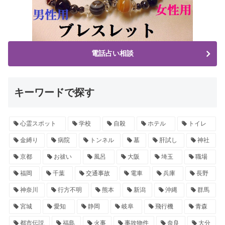
電話占い相談
キーワードで探す
心霊スポット
学校
自殺
ホテル
トイレ
金縛り
病院
トンネル
墓
肝試し
神社
京都
お祓い
風呂
大阪
埼玉
職場
福岡
千葉
交通事故
電車
兵庫
長野
神奈川
行方不明
熊本
新潟
沖縄
群馬
宮城
愛知
静岡
岐阜
飛行機
青森
都市伝説
福島
火事
事故物件
奈良
大分