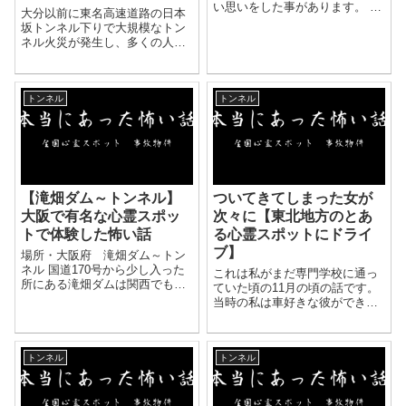
い思いをした事があります。 ま
大分以前に東名高速道路の日本
ず、簡単な説明をさせていただ
坂トンネル下りで大規模なトン
きますと、私は心霊スポットに
ネル火災が発生し、多くの人が
はよく行く方で、 一人で心霊ス
亡くなりました。 その後、トン
ポットへ行くのも大好きなほど
ネルは復興工事をして再開通し
です。 もちろん私...
ました。 その数年後のことで
トンネル
トンネル
す。 深夜（０時頃）、御前崎ま
で行こうと一人でこのト...
【滝畑ダム～トンネル】
ついてきてしまった女が
大阪で有名な心霊スポッ
次々に【東北地方のとあ
トで体験した怖い話
る心霊スポットにドライ
ブ】
場所・大阪府 滝畑ダム～トン
ネル 国道170号から少し入った
これは私がまだ専門学校に通っ
所にある滝畑ダムは関西でも有
ていた頃の11月の頃の話です。
名な心霊スポット。 ダムを抜け
当時の私は車好きな彼ができ、
山道を進むとあるトンネルも同
一人暮らしも始め夜中も友達と
じく心霊スポットになってま
彼氏などとでドライブに行った
す。 体験談 運転席と助手席に
り山に車を走らせに行っていま
男友達、私と女友達が後...
トンネル
トンネル
した。 ただ唯一私が拒んだのは
心霊スポットに行くというこ...