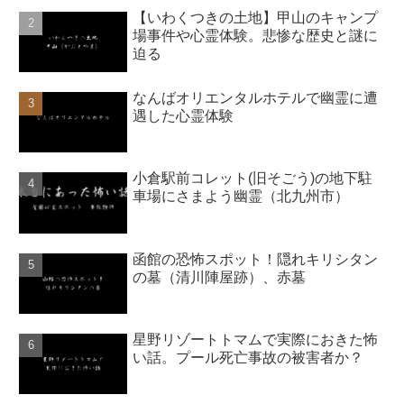
【いわくつきの土地】甲山のキャンプ
場事件や心霊体験。悲惨な歴史と謎に
迫る
なんばオリエンタルホテルで幽霊に遭
遇した心霊体験
小倉駅前コレット(旧そごう)の地下駐
車場にさまよう幽霊（北九州市）
函館の恐怖スポット！隠れキリシタン
の墓（清川陣屋跡）、赤墓
星野リゾートトマムで実際におきた怖
い話。プール死亡事故の被害者か？