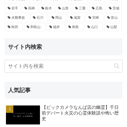
岩手
長崎
栃木
山形
三重
広島
茨城
水難事故
石川
岡山
滋賀
宮崎
富山
秋田
和歌山
福井
鳥取
山口
山梨
サイト内検索
人気記事
【ビックカメラなんば店の幽霊】千日
前デパート火災の心霊体験談や怖い歴
史