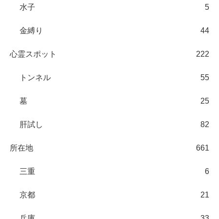
水子
5
金縛り
44
心霊スポット
222
トンネル
55
墓
25
肝試し
82
所在地
661
三重
6
京都
21
兵庫
33