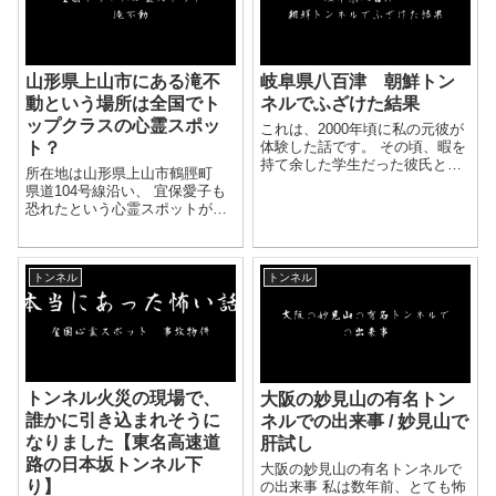
山形県上山市にある滝不
岐阜県八百津 朝鮮トン
動という場所は全国でト
ネルでふざけた結果
ップクラスの心霊スポッ
これは、2000年頃に私の元彼が
ト？
体験した話です。 その頃、暇を
持て余した学生だった彼氏とそ
所在地は山形県上山市鶴脛町
の友達たち4人で、心霊スポット
県道104号線沿い、 宜保愛子も
巡りをして遊んでいました。 今
恐れたという心霊スポットが山
となっては、絶対やってはいけ
形県の上山市にあります。 そこ
ないとわかるのですが、 若気の
は昔首切り場であったと言われ
いたりと言うの...
る場所です。 宜保愛子が死んだ
トンネル
トンネル
原因もそれが原因だという人も
出...
トンネル火災の現場で、
大阪の妙見山の有名トン
誰かに引き込まれそうに
ネルでの出来事 / 妙見山で
なりました【東名高速道
肝試し
路の日本坂トンネル下
大阪の妙見山の有名トンネルで
り】
の出来事 私は数年前、とても怖