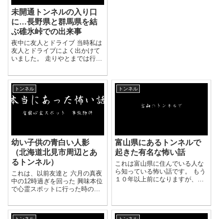
未開通トンネルの入り口
に…長野県と群馬県を結
ぶ碓氷峠での出来事
夜中に友人とドライブ 当時私は
友人とドライブによく出かけて
いました。 走りやとまでは行き
ませんが、有名な峠や山道、名
所などをよく巡っており、 お互
いに仕事をしている関係で次の
トンネル
トンネル
日が休みの日に合わせて、夜か
ら遠出することが多くあり...
幼い子供の青白い人影
富山県にあるトンネルで
（北海道北見市周辺とあ
起きた有名な怖い話
るトンネル）
これは富山県に住んでいる人な
ら知っている怖い話です。 もう
これは、以前友達と 六月の真夜
１０年以上前になりますが、富
中の12時過ぎを回った 興味本位
山県には幽霊がでる、 心霊現象
で心霊スポットに行った時の話
が起きたなどの噂があるトンネ
です。 北海道の北見に住んでい
ルがあります。 そのトンネルは
た時に、 その頃仲の良かった友
何個か続いているトンネルで、
達男一人と、 女の友達と自分の
ある２組のカ...
トンネル
トンネル