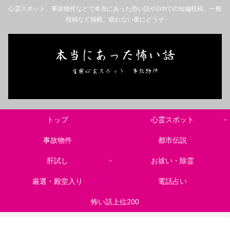
心霊スポット、事故物件などで本当にあった恐い話や2chでの短編投稿、一般
投稿など掲載。眠れない夜にどうぞ
トップ
心霊スポット
事故物件
都市伝説
肝試し
お祓い・除霊
厳選・殿堂入り
電話占い
怖い話上位200