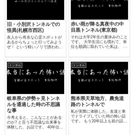
赤い雨が降る真夜中の中
旧・小別沢トンネルでの
目黒トンネル(東京都)
怪異(札幌市西区)
それは大学2年生の夏休みのこと
友人から有名な心霊スポットが
です。 大学生活にも慣れて、単
あるからちょっと行ってみよう
位も順調に取れていた私は、 夏
ぜ！ という軽いノリで誘われ、
休みを活用して、オカルト好き
朽ち果てた廃トンネルへ向かっ
な友達と一緒に深夜の貯水池
たときの話です。 入り口には寄
や、古びた神社に行ったりして
せ集めたかのような廃材や廃木
トンネル
トンネル
いました。 その当時、私には霊
材が積み上げられ、 今まで見て
感などは無い、と思っ...
来た廃トンネルのよう...
岐阜県の伊勢ヶ見トンネ
熊本県天草地方、農免道
ルを通過した時の不思議
路のトンネルで
な事
私が実際に体験した、友達と車
でドライブしていた時の怖い話
今考えると、こんなことがある
です。 もう20年以上も前の話で
のか? と言う不思議な出来事を
すが、私の車で友達1人と私の2
体験した、お話です。 40年位以
人でドライブしていました。 当
前の事です、 友達3人とドライ