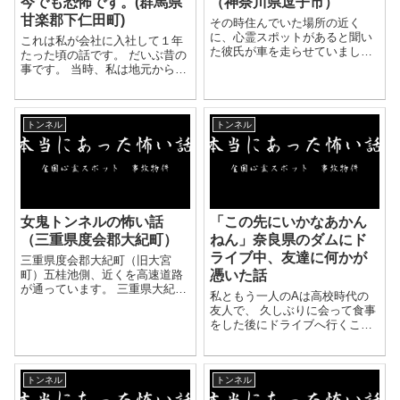
今でも恐怖です。(群馬県
（神奈川県逗子市）
甘楽郡下仁田町)
その時住んでいた場所の近く
に、心霊スポットがあると聞い
これは私が会社に入社して１年
た彼氏が車を走らせていまし
たった頃の話です。 だいぶ昔の
た。 なぜその場所が心霊スポッ
事です。 当時、私は地元から離
トだと知っているかと言うと、
れた会社の支店で採用。 慣れな
昔ファミレスのおもちゃコーナ
い土地で１年かけて何とか仕事
ーのような場所に売っていた 怖
を覚えてきました。 その際に上
い話のカセットテープに、...
トンネル
トンネル
司がゴルフ道具一式をタダでく
れて...
女鬼トンネルの怖い話
「この先にいかなあかん
（三重県度会郡大紀町）
ねん」奈良県のダムにド
ライブ中、友達に何かが
三重県度会郡大紀町（旧大宮
町）五桂池側、近くを高速道路
憑いた話
が通っています。 三重県大紀町
私ともう一人のAは高校時代の
にある五桂池の側に、峠を貫く
友人で、 久しぶりに会って食事
ように作られたトンネル、 それ
をした後にドライブへ行くこと
が女鬼トンネルです。 古くはそ
になりました。 はじめは町中を
こに処刑場があり、 また、古い
ドライブしてたのですがあまり
時代にトンネル...
面白くもなく、 私は心霊スポッ
トンネル
トンネル
トにいかないかと提案しまし
た。 Aはすこし...