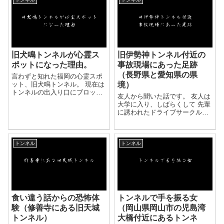
3人で、 良くドライブを...
旧犬鳴トンネルが心霊ス
旧伊勢神トンネル付近の
ポットになった理由。
事故現場にあった足跡
（長野県と愛知県の県
言わずと知れた福岡の心霊スポ
ット、旧犬鳴トンネル。 現在は
境）
トンネルの出入り口にブロック
友人から聞いた話です。 友人は
塀が詰まれ入れなくなってはい
大学に入り、しばらくして 先輩
ますが、今もなお不穏な噂話が
に誘われたドライブサークルに
流れています。 旧犬鳴トンネル
入りました。 サークルに加入し
が心霊スポットと呼ばれるよう
てすぐ高速道路を使わずにどこ
になってしまった、この事件
まで行けるのか？ という企画で
は...
トンネル
トンネル
旅をすることになりました。 出
発当...
食い違う話からの恐怖体
トンネルで手を振る女
験（修善寺にある旧天城
（岡山県岡山市の児島湾
トンネル）
大橋付近にあるトンネ