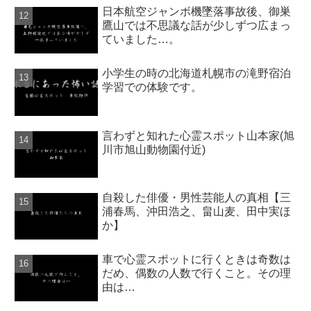
日本航空ジャンボ機墜落事故後、御巣
鷹山では不思議な話が少しずつ広まっ
ていました…。
小学生の時の北海道札幌市の滝野宿泊
学習での体験です。
言わずと知れた心霊スポット山本家(旭
川市旭山動物園付近)
自殺した俳優・男性芸能人の真相【三
浦春馬、沖田浩之、畠山麦、田中実ほ
か】
車で心霊スポットに行くときは奇数は
だめ、偶数の人数で行くこと。その理
由は…