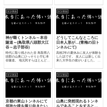
ある昔は、 鉄道のトンネルとし
に乗ってて、 私たちは「相坂ト
て使われていた湿気が多く、 天
ンネル」というネットに乗って
井から水が滴ってくる暗くて狭
ある相坂トンネルに車で行きま
トンネル
トンネル
いトンネルです。 夜そのトンネ
した。 私は助手席、親友は運転
ルを通ている...
席、女友だ...
神が嘶くトンネル～本谷
どうしてこんなところに
隧道～(鳥取県八頭郡大江
日本人形が…(青梅の旧ト
谷～志子部谷)
ンネルにて)
時代に取り残された谷 鳥取県八
高校2年の夏休みに友人が体験を
頭郡の山奥にひっそりと佇む本
した話です。 友人には新しく出
谷隧道。 地元民すらほとんど使
来た大学生の彼がいました。 そ
わない山奥の先にあるトンネル
の彼がバイトが休みの日の夜に
だ。 通称「隧道」。 隧道とは
ドライブに出かけたそうです。
トンネルの和名。 第二次世界大
彼が家の前まで迎えに来てく
トンネル
トンネル
戦が終わるまではトンネルのこ
れ、最初は地元付近にある遊園
とを隧...
地のイルミネーション...
京都の東山トンネルにて
山奥に突然現れるトンネ
何故か後を振り向きたい
ルであることをすると…