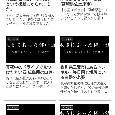
という衝動にかられまし
(宮崎県佐土原市)
た。
【心霊スポット】 宮崎県をイメ
ージすると太陽が燦々と照り輝
その日は忘年会で深夜2時を超え
いているように思うが心霊スポ
ていました。 京都では珍しく雪
ットは沢山あります。 その中で
が積もり、年の瀬で賑わう人々
も一躍有名なスポットが佐土原
を困らせていました。 当然電車
の山奥にあるトンネルでありま
はなくタクシーで帰ろうとしま
す。 山奥なので目印になる建物
したが、捕まる気配がなかった
などがあまりないため...
トンネル
トンネル
ので私は酔っていたこともあり
歩き出しました。 気...
真夜中のドライブで見つ
香川県三豊市にあるトン
けた丸い石(広島県の山奥)
ネル・毎日同じ場所にい
る白髪の老婆
あれは確か夏の終わり頃だった
かなと記憶しています。 友人T
私が高校生の時に担任の先生か
が適当にどっか行こうぜとドラ
ら聞いた話です。 私の高校の担
イブに誘ってきました。 時間は
任だった先生は大学を卒業した
すでに深夜12時になろうとして
ばかりの新任教師でした。 東京
いたところでしたが、 当時夏休
の大学を卒業し、故郷の香川県
みでバイトもしていなく、暇だ
に帰ってきました。 実家は香川
った私は二つ返事で...
トンネル
トンネル
県ですが、勤務する高校が三豊
市という田舎の学校だ...