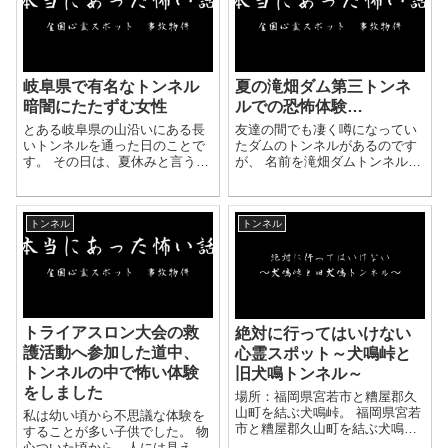
岐阜県で有名なトンネル
夏の滝畑ダム第三トンネ
暗闇にたたずむ女性
ルでの恐怖体験…
とある岐阜県の山沿いにある長
友達の間でも凄く噂になってい
いトンネルを通った日のことで
たダムのトンネルがあるのです
す。 その日は、夏休みと言うこ
が、 名前を滝畑ダムトンネル、
ともあり家族そろって海へ出か
第三トンネルと呼ばれたりする
けていました。 帰り道が混雑す
ところです。 あそこのトンネル
るからと父は高速道路には入ら
は見た目からして狭くてちょっ
トンネル
トンネル
ず下道で帰ろうと言いました。
と不気味なのですが、 後ろから
下道は高速よりも混雑...
追いかけてきたり...
トライアスロン大会の救
絶対に行ってはいけない
護活動へ参加した道中、
心霊スポット～犬鳴峠と
トンネルの中で怖い体験
旧犬鳴トンネル～
をしました
場所：福岡県宮若市と糟屋郡久
山町を結ぶ犬鳴峠。 福岡県宮若
私は幼い頃から不思議な体験を
市と糟屋郡久山町を結ぶ犬鳴
することが多い子供でした。 物
峠。 ここは県内に住むもの、心
心ついた頃から、人には見えな