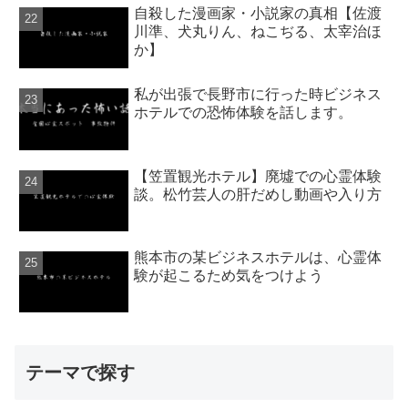
自殺した漫画家・小説家の真相【佐渡
川準、犬丸りん、ねこぢる、太宰治ほ
か】
私が出張で長野市に行った時ビジネス
ホテルでの恐怖体験を話します。
【笠置観光ホテル】廃墟での心霊体験
談。松竹芸人の肝だめし動画や入り方
熊本市の某ビジネスホテルは、心霊体
験が起こるため気をつけよう
テーマで探す