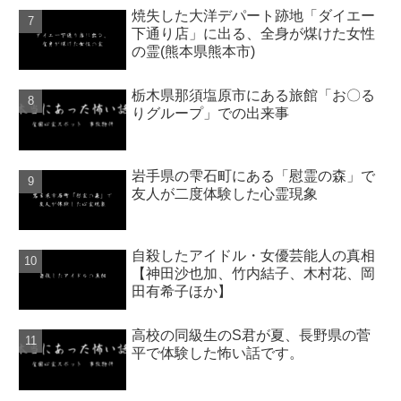
焼失した大洋デパート跡地「ダイエー
下通り店」に出る、全身が煤けた女性
の霊(熊本県熊本市)
栃木県那須塩原市にある旅館「お〇る
りグループ」での出来事
岩手県の雫石町にある「慰霊の森」で
友人が二度体験した心霊現象
自殺したアイドル・女優芸能人の真相
【神田沙也加、竹内結子、木村花、岡
田有希子ほか】
高校の同級生のS君が夏、長野県の菅
平で体験した怖い話です。