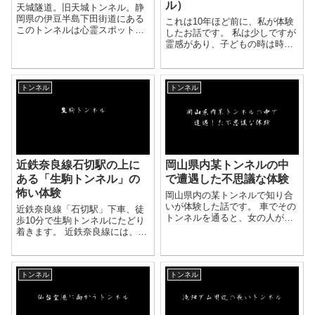
ル）
天城隧道。旧天城トンネル。静
岡県の伊豆半島下田街道にある
これは10年ほど前に、私が体験
このトンネルは心霊スポットと
したお話です。 私は少しですが
しても有名です。 雨上がりの
霊感があり、子どもの時は時々
夜、男友達3人で有名な心霊スポ
霊を見ていました。 実際に霊を
ットを巡ろうと軽いノリで行く
見ていなくても、不気味な雰囲
ことになりました。 車を数時間
気を感じ取る時も多々ありまし
走らせると木々が生い茂り、
トンネル
トンネル
た。 ある日、私は家族と共に車
車...
で出掛けました。 ...
近鉄奈良線石切駅の上に
岡山県内某トンネルの中
ある「生駒トンネル」の
で遭遇した不思議な体験
怖い体験
岡山県内の某トンネルで知り合
いが体験した話です。 車でその
近鉄奈良線「石切駅」下車、徒
トンネルを通ると、女の人が追
歩10分で生駒トンネルにたどり
いかけてくるとか、 子供の泣き
着きます。 近鉄奈良線には、
声が聞こえるとか、様様な怪奇
「生駒トンネル」という、複線
現象が噂される場所です。 話の
トンネルでは明治時代に掘削さ
ネタに訪れてみることにしたそ
れたトンネルがあります。 明治
うです。 友人...
トンネル
トンネル
44年から掘削を開始し、当時の
最新鋭トンネル掘削機を用意...