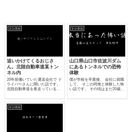
トンネル
トンネル
山口県山口市佐波川ダム
追いかけてくるおじさ
にあるトンネルでの恐怖
ん。北陸自動車道某トン
体験
ネル内
僕が学校を卒業後、 会社に就職
20年前働いていた運送会社で ド
して、 そこの同僚と体験した怖
ライバーさんに聞いた話です。
い話です。 その頃はまだ20歳辺
北陸自動車道を夜走っている
りだったので、 会社で仕事を終
と、 名前は分かりませんが、
えたあとも夜ドライブやボーリ
某トンネルで必ず会うおじさん
ング、 カラオケなどよく遊んで
の霊がいるそうです。 現れる場
トンネル
いました。 夏場のある日...
所はいつも同じで、 待避所の...