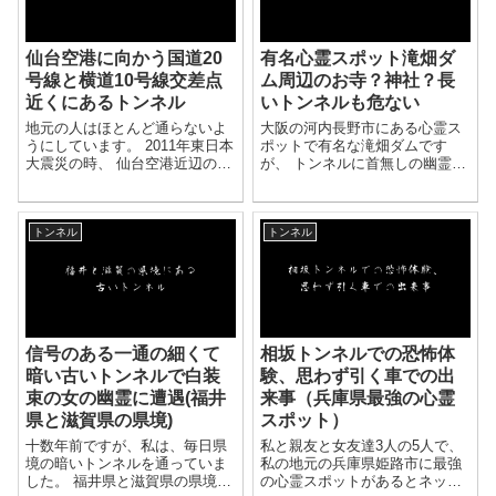
仙台空港に向かう国道20
有名心霊スポット滝畑ダ
号線と横道10号線交差点
ム周辺のお寺？神社？長
近くにあるトンネル
いトンネルも危ない
地元の人はほとんど通らないよ
大阪の河内長野市にある心霊ス
うにしています。 2011年東日本
ポットで有名な滝畑ダムです
大震災の時、 仙台空港近辺の道
が、 トンネルに首無しの幽霊が
路及び空港の滑走路はほぼ全て
出るとか、 橋の真ん中でクラク
水没しました。 高速から降りた
ションを鳴らすと、 老婆がすご
空港に向かう20号線、 仙台及び
いスピードでほふく前進して追
トンネル
トンネル
近辺市町が利用する10号線...
いかけてくるなどは、 有名なス
トーリ...
信号のある一通の細くて
相坂トンネルでの恐怖体
暗い古いトンネルで白装
験、思わず引く車での出
束の女の幽霊に遭遇(福井
来事（兵庫県最強の心霊
県と滋賀県の県境)
スポット）
十数年前ですが、私は、毎日県
私と親友と女友達3人の5人で、
境の暗いトンネルを通っていま
私の地元の兵庫県姫路市に最強
した。 福井県と滋賀県の県境に
の心霊スポットがあるとネット