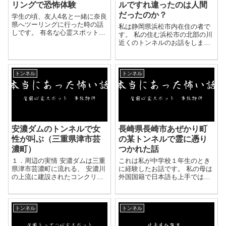
リングで恐怖体験
ルですれ違ったのは人間
だったのか？
学生の頃、友人4名と一緒に奈良
県へツーリングに行った時の話
私は静岡県浜松市内在住の者で
しです。 有名な心霊スポットが
す。 私の住む浜松市の北部の川
あると聞き、川で遊んだ後に
近くのトンネルのお話をしま
「天理ダム」に行きました。 そ
す。 そこは、街中からの旧街道
こにはトンネルがあり日常生活
が走り、橋がかけられ、その先
でも使われるような普通のトン
に大きなトンネルがあります。
ネルでした。 しかし、...
トンネル
トンネル
車や人か往来もかなり多い幹線
道路です。 その...
安濃ダムのトンネルで女
長崎県長崎市あぜかり町
性が叫ぶ（三重県津市芸
の某トンネルで霊に憑り
濃町）
つかれた話
１．周辺の実情 安濃ダムは三重
これは私が中学校１年生のとき
県津市芸濃町に流れる、 安濃川
に経験したお話です。 私の母は
の上流に建設されたコンクリー
外国国籍で日本語も上手ではあ
トダムです。 それにより出来上
りませんでした。 よく飲みに出
がた湖は錫杖湖（しゃくじょう
ていた母親は何故かその日、わ
こ）と呼ばれています。 周辺に
たしをつれて一緒にあぜかりま
トンネル
トンネル
は宿泊施設やキャンプ場、ふれ
で出かけました。 夜中３時をま
あい公園などがあ...
わっときぐらいでしょ...