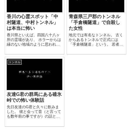
香川の心霊スポット「中
青森県三戸郡のトンネル
村隧道、中村トンネル」
「手倉橋隧道」で自殺し
は本当に怖い
た女性
香川県といえば、四国八十八ヶ
地元では有名なトンネル。 古く
所の霊場があり、 ホラーからは
からあるトンネルで正式には
縁のない地域のように思われま
「手倉橋隧道」という。 若者た
すが、そうでもありません。 地
ちが肝試しのために行くもの
元の人がよく知るホラースポッ
の、その出で立ちと不気味な雰
トを取り上げます。 私が勤めて
囲気に長くは居られない。 トン
トンネル
いたのは土木コンサル系の会社
ネルの入り口には祠があり、よ
でした。 ...
り恐怖感を煽って...
友達G君の群馬にある碓氷
峠での怖い体験話
先日友達のG君と久々に飲みま
した。 彼と会って昔（と言って
も数年前の事ですが）の話と体
験、 写真も見してもらって碓氷
峠での体験を聞いて 思い出した
ことを書き込ませてもらいま