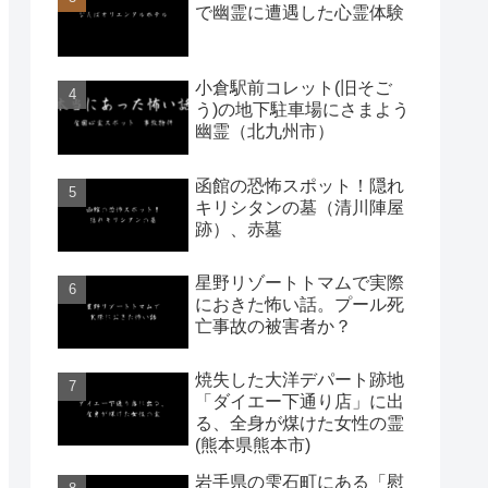
で幽霊に遭遇した心霊体験
小倉駅前コレット(旧そご
う)の地下駐車場にさまよう
幽霊（北九州市）
函館の恐怖スポット！隠れ
キリシタンの墓（清川陣屋
跡）、赤墓
星野リゾートトマムで実際
におきた怖い話。プール死
亡事故の被害者か？
焼失した大洋デパート跡地
「ダイエー下通り店」に出
る、全身が煤けた女性の霊
(熊本県熊本市)
岩手県の雫石町にある「慰