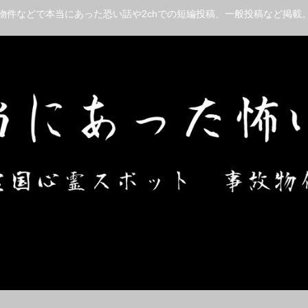
物件などで本当にあった恐い話や2chでの短編投稿、一般投稿など掲載