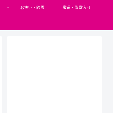
お祓い・除霊
厳選・殿堂入り