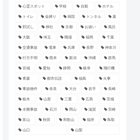
心霊スポット
学校
自殺
ホテル
トイレ
金縛り
病院
トンネル
墓
肝試し
神社
京都
お祓い
風呂
大阪
埼玉
職場
福岡
千葉
交通事故
電車
兵庫
長野
神奈川
行方不明
熊本
新潟
沖縄
群馬
宮城
愛知
静岡
岐阜
飛行機
青森
都市伝説
福島
火事
事故物件
奈良
大分
岩手
長崎
栃木
山形
三重
広島
茨城
水難事故
石川
岡山
滋賀
宮崎
富山
秋田
和歌山
福井
鳥取
山口
山梨