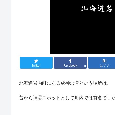
Twitter
Facebook
はてブ
0
北海道岩内町にある成神の滝という場所は、
昔から神霊スポットとして町内では有名でし