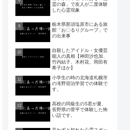
霊の森」で友人が二度体験
した心霊現象
栃木県那須塩原市にある旅
館「お〇るりグループ」で
の出来事
自殺したアイドル・女優芸
能人の真相【神田沙也加、
竹内結子、木村花、岡田有
希子ほか】
小学生の時の北海道札幌市
の滝野宿泊学習での体験で
す。
高校の同級生のS君が夏、
長野県の菅平で体験した怖
い話です。
言わずと知れた心霊スポッ