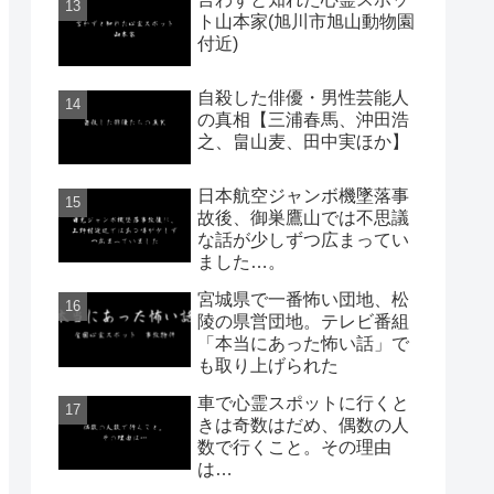
ト山本家(旭川市旭山動物園
付近)
自殺した俳優・男性芸能人
の真相【三浦春馬、沖田浩
之、畠山麦、田中実ほか】
日本航空ジャンボ機墜落事
故後、御巣鷹山では不思議
な話が少しずつ広まってい
ました…。
宮城県で一番怖い団地、松
陵の県営団地。テレビ番組
「本当にあった怖い話」で
も取り上げられた
車で心霊スポットに行くと
きは奇数はだめ、偶数の人
数で行くこと。その理由
は…