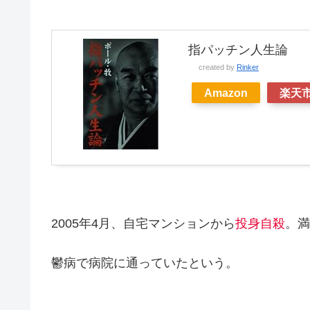
指パッチン人生論
created by
Rinker
Amazon
楽天
2005年4月、自宅マンションから
投身自殺
。満
鬱病で病院に通っていたという。