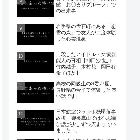
館「お〇るりグループ」で
の出来事
岩手県の雫石町にある「慰
霊の森」で友人が二度体験
した心霊現象
自殺したアイドル・女優芸
能人の真相【神田沙也加、
竹内結子、木村花、岡田有
希子ほか】
高校の同級生のS君が夏、
長野県の菅平で体験した怖
い話です。
日本航空ジャンボ機墜落事
故後、御巣鷹山では不思議
な話が少しずつ広まってい
ました…。