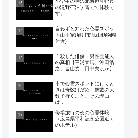
小学生の時の北海道札幌市
の滝野宿泊学習での体験で
す。
言わずと知れた心霊スポッ
ト山本家(旭川市旭山動物園
付近)
自殺した俳優・男性芸能人
の真相【三浦春馬、沖田浩
之、畠山麦、田中実ほか】
車で心霊スポットに行くと
きは奇数はだめ、偶数の人
数で行くこと。その理由
は…
修学旅行の夜の心霊体験
（広島県平和記念公園近く
のホテル）