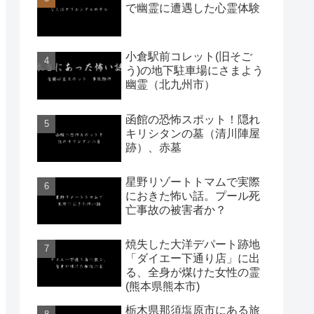
で幽霊に遭遇した心霊体験
小倉駅前コレット(旧そご
う)の地下駐車場にさまよう
幽霊（北九州市）
函館の恐怖スポット！隠れ
キリシタンの墓（清川陣屋
跡）、赤墓
星野リゾートトマムで実際
におきた怖い話。プール死
亡事故の被害者か？
焼失した大洋デパート跡地
「ダイエー下通り店」に出
る、全身が煤けた女性の霊
(熊本県熊本市)
栃木県那須塩原市にある旅