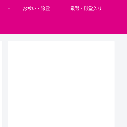
お祓い・除霊
厳選・殿堂入り