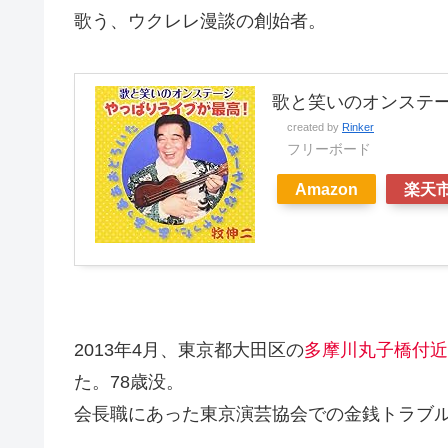
歌う、ウクレレ漫談の創始者。
歌と笑いのオンステー
created by
Rinker
フリーボード
Amazon
楽天
2013年4月、東京都大田区の
多摩川丸子橋付近
た。78歳没。
会長職にあった東京演芸協会での金銭トラブ