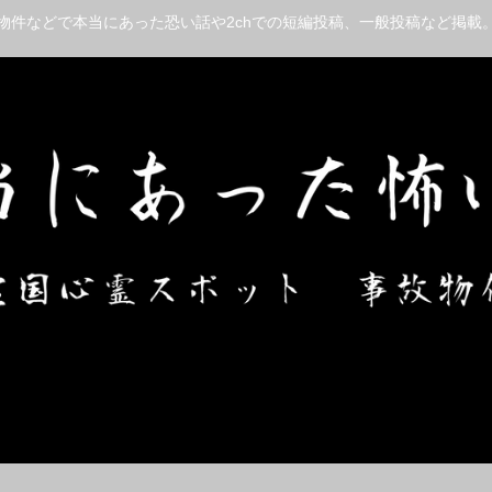
物件などで本当にあった恐い話や2chでの短編投稿、一般投稿など掲載