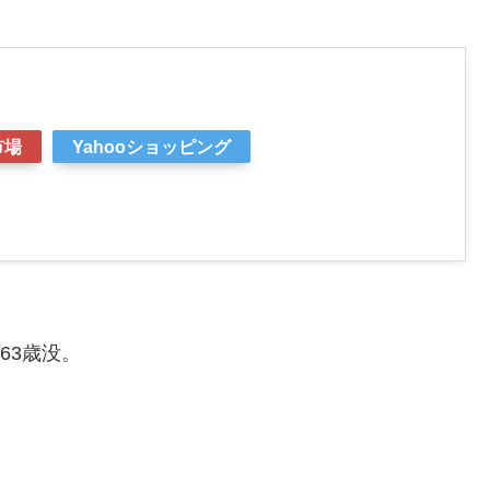
市場
Yahooショッピング
63歳没。