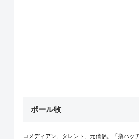
ポール牧
コメディアン、タレント、元僧侶。「指パッ