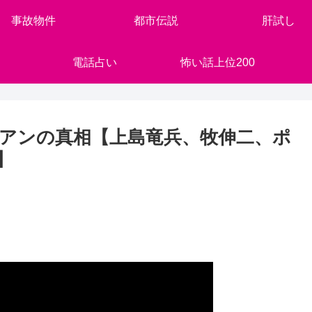
事故物件
都市伝説
肝試し
電話占い
怖い話上位200
アンの真相【上島竜兵、牧伸二、ポ
】