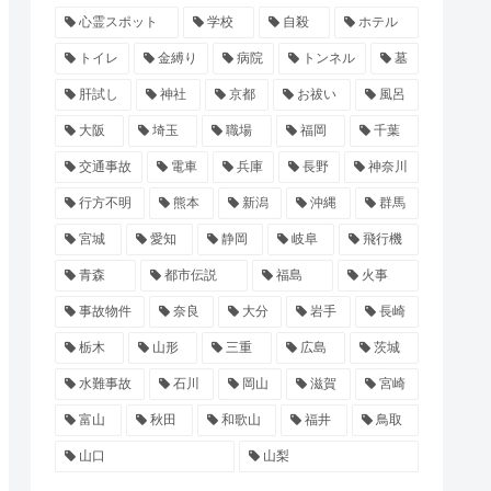
心霊スポット
学校
自殺
ホテル
トイレ
金縛り
病院
トンネル
墓
肝試し
神社
京都
お祓い
風呂
大阪
埼玉
職場
福岡
千葉
交通事故
電車
兵庫
長野
神奈川
行方不明
熊本
新潟
沖縄
群馬
宮城
愛知
静岡
岐阜
飛行機
青森
都市伝説
福島
火事
事故物件
奈良
大分
岩手
長崎
栃木
山形
三重
広島
茨城
水難事故
石川
岡山
滋賀
宮崎
富山
秋田
和歌山
福井
鳥取
山口
山梨