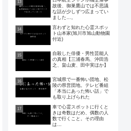
故後、御巣鷹山では不思議
な話が少しずつ広まってい
ました…。
言わずと知れた心霊スポッ
ト山本家(旭川市旭山動物園
付近)
自殺した俳優・男性芸能人
の真相【三浦春馬、沖田浩
之、畠山麦、田中実ほか】
宮城県で一番怖い団地、松
陵の県営団地。テレビ番組
「本当にあった怖い話」で
も取り上げられた
車で心霊スポットに行くと
きは奇数はだめ、偶数の人
数で行くこと。その理由
は…