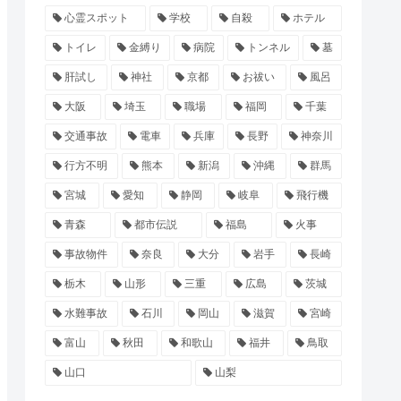
心霊スポット
学校
自殺
ホテル
トイレ
金縛り
病院
トンネル
墓
肝試し
神社
京都
お祓い
風呂
大阪
埼玉
職場
福岡
千葉
交通事故
電車
兵庫
長野
神奈川
行方不明
熊本
新潟
沖縄
群馬
宮城
愛知
静岡
岐阜
飛行機
青森
都市伝説
福島
火事
事故物件
奈良
大分
岩手
長崎
栃木
山形
三重
広島
茨城
水難事故
石川
岡山
滋賀
宮崎
富山
秋田
和歌山
福井
鳥取
山口
山梨