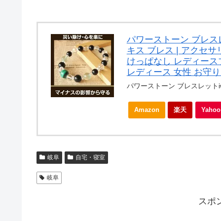
パワーストーン ブレス
キス ブレス | アクセサ
けっぱなし レディースブ
レディース 女性 お守り 数
パワーストーン ブレスレットiw
Amazon
楽天
Yah
岐阜
自宅・寝室
岐阜
スポ