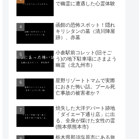
で幽霊に遭遇した心霊体験
函館の恐怖スポット！隠れ
キリシタンの墓（清川陣屋
跡）、赤墓
小倉駅前コレット(旧そご
う)の地下駐車場にさまよう
幽霊（北九州市）
星野リゾートトマムで実際
におきた怖い話。プール死
亡事故の被害者か？
焼失した大洋デパート跡地
「ダイエー下通り店」に出
る、全身が煤けた女性の霊
(熊本県熊本市)
栃木県那須塩原市にある旅