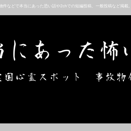
物件などで本当にあった恐い話や2chでの短編投稿、一般投稿など掲載