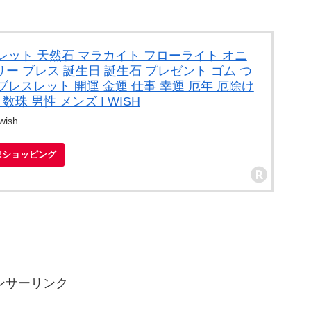
レット 天然石 マラカイト フローライト オニ
リー ブレス 誕生日 誕生石 プレゼント ゴム つ
レスレット 開運 金運 仕事 幸運 厄年 厄除け
珠 男性 メンズ I WISH
ish
oo!ショッピング
ンサーリンク