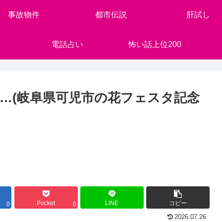
事故物件
都市伝説
肝試し
電話占い
怖い話上位200
…(岐阜県可児市の花フェスタ記念
Pocket
LINE
コピー
0
0
2026.07.26