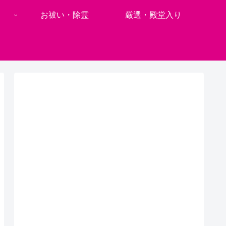
お祓い・除霊
厳選・殿堂入り