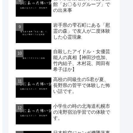
館「お〇るりグループ」で
の出来事
岩手県の雫石町にある「慰
霊の森」で友人が二度体験
した心霊現象
自殺したアイドル・女優芸
能人の真相【神田沙也加、
竹内結子、木村花、岡田有
希子ほか】
高校の同級生のS君が夏、
長野県の菅平で体験した怖
い話です。
小学生の時の北海道札幌市
の滝野宿泊学習での体験で
す。
日本航空ジャンボ機墜落事