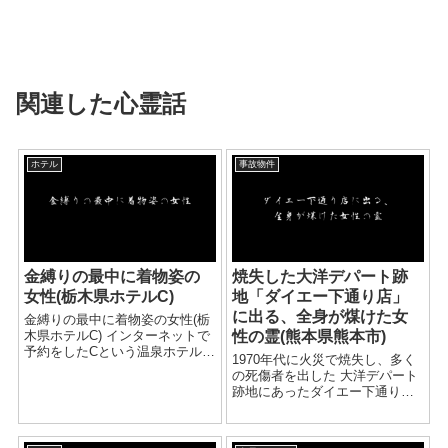
関連した心霊話
ホテル
事故物件
金縛りの最中に着物姿の
焼失した大洋デパート跡
女性(栃木県ホテルC)
地「ダイエー下通り店」
に出る、全身が煤けた女
金縛りの最中に着物姿の女性(栃
木県ホテルC) インターネットで
性の霊(熊本県熊本市)
予約をしたCという温泉ホテル
1970年代に火災で焼失し、多く
は、料金のわりにとても豪華な
の死傷者を出した 大洋デパート
建物でした。 到着したときは、
跡地にあったダイエー下通り店
これなら２泊してもいいかなと
（現在は閉店・別の商業施設に
そんな気持ちにさせられまし
なっているそうです）で、 アパ
た。 しかし、玄関を入る...
レル販売員をしていた知人女性