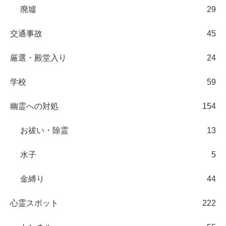
廃墟
29
交通事故
45
厳選・殿堂入り
24
学校
59
幽霊への対処
154
お祓い・除霊
13
水子
5
金縛り
44
心霊スポット
222