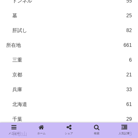
トンネル
55
墓
25
肝試し
82
所在地
661
三重
6
京都
21
兵庫
33
北海道
61
千葉
29
和歌山
3
メニュー
ホーム
シェア
検索
人気記事