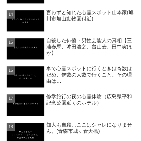
言わずと知れた心霊スポット山本家(旭
川市旭山動物園付近)
自殺した俳優・男性芸能人の真相【三
浦春馬、沖田浩之、畠山麦、田中実ほ
か】
車で心霊スポットに行くときは奇数は
だめ、偶数の人数で行くこと。その理
由は…
修学旅行の夜の心霊体験（広島県平和
記念公園近くのホテル）
知人も自殺…ここはシャレになりませ
ん。(青森市城ヶ倉大橋)