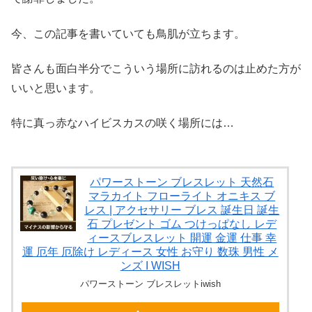
今、この記事を書いていても鳥肌が立ちます。
皆さんも面白半分でこういう場所に訪れるのは止めた方が
いいと思います。
特に真っ赤なハイビスカスの咲く場所には…
パワーストーン ブレスレット 天然石
マラカイト フローライト オニキス ブ
レス | アクセサリー ブレス 誕生日 誕生
石 プレゼント ゴム つけっぱなし レデ
ィースブレスレット 開運 金運 仕事 幸
運 厄年 厄除け レディース 女性 お守り 数珠 男性 メ
ンズ I WISH
パワーストーン ブレスレットiwish