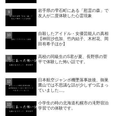
岩手県の雫石町にある「慰霊の森」で
友人が二度体験した心霊現象
自殺したアイドル・女優芸能人の真相
【神田沙也加、竹内結子、木村花、岡
田有希子ほか】
高校の同級生のS君が夏、長野県の菅
平で体験した怖い話です。
日本航空ジャンボ機墜落事故後、御巣
鷹山では不思議な話が少しずつ広まっ
ていました…。
小学生の時の北海道札幌市の滝野宿泊
学習での体験です。