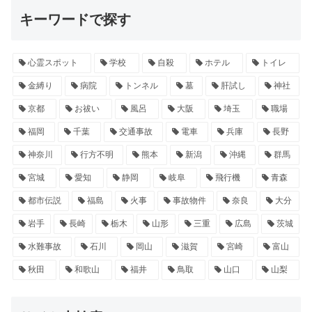
キーワードで探す
心霊スポット
学校
自殺
ホテル
トイレ
金縛り
病院
トンネル
墓
肝試し
神社
京都
お祓い
風呂
大阪
埼玉
職場
福岡
千葉
交通事故
電車
兵庫
長野
神奈川
行方不明
熊本
新潟
沖縄
群馬
宮城
愛知
静岡
岐阜
飛行機
青森
都市伝説
福島
火事
事故物件
奈良
大分
岩手
長崎
栃木
山形
三重
広島
茨城
水難事故
石川
岡山
滋賀
宮崎
富山
秋田
和歌山
福井
鳥取
山口
山梨