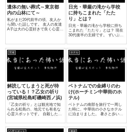
遺体の無い葬式～東京都
日光・華厳の滝から学校
内の山林にて～
に持ちこまれた「たた
り」とは？
私がまだ20代前半の頃、友人か
ら聞いた話しです。 友人の友達
日光・華厳の滝から学校に持ち
A子は大の心霊好きで良く心霊ス
こまれた「たたり」とは？ 現在
ポットにいっては友達と写真を
30代後半の主婦です。 ずいぶん
撮ったりして楽しんでいたそう
前になるのですが、小学校の修
です。 その日もA子は友達4人で
学旅行がらみで少し不思議な…
都内の心霊スポットに行き肝試
というか怖い現象を体験したこ
しをしたそうです。 ...
宮城
ホテル
とがあります。 関東在住だった
のですが、修学...
解読してしまうと死が待
ベトナムでの金縛りのわ
っている！？乙女の祈り
け(ホーチミン中華街のホ
(宮城県松島町磯崎西ノ浜)
テル)
「乙女の祈り」とは観光地で知
ベトナムの南部を旅行で一周し
られる松島の、地元でも有名な
た時に、中華街の小さなホテル
心霊スポットです。 自殺した少
に泊まりました。 暑さと歩いた
女が首吊り自殺をする前に、そ
疲れで昼寝をしようとうとうと
の縄をくくった木に遺書を残し
したところ、部屋の隣で子供が
たと言われています。 【遺書と
わいわい騒ぎ始めました。 子供
心霊スポット
廃墟