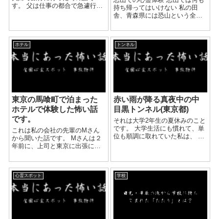
す。 父は仕事の都合で急遽行け
持ち帰ってはいけない 私の田
なくなりましたが、 ベッドが苦
舎、青森県には恐山という全国
手な祖母の為、こじんまりとし
的に有名な場所があります。 い
た旅館を予約していました。 お
たこ、という霊と会話が出来る
部屋は4人は一部屋で中庭が見え
霊媒師のような方が有名です。
る1階。 ...
ホテル
トンネル
今は観光地化していて、たくさ
ん来訪客が訪れますが、...
東京の馬喰町で泊まった
赤い雨が降る真夜中の中
ホテルで体験した怖い話
目黒トンネル(東京都)
です。
それは大学2年生の夏休みのこと
です。 大学生活にも慣れて、単
これは私の会社の先輩のMさん
位も順調に取れていた私は、 夏
から聞いた話です。 Mさんは２
休みを活用して、オカルト好き
年前に、上司と東京に出張に行
な友達と一緒に深夜の貯水池
きました。 新規開拓を勧めてい
や、古びた神社に行ったりして
た会社と交渉をずっとMさんと
いました。 その当時、私には霊
当時の上司の部長が月に一度日
感などは無い、と思っ...
心霊スポット
学校
帰りで訪問していました。 結構
時間が掛かりましたが...