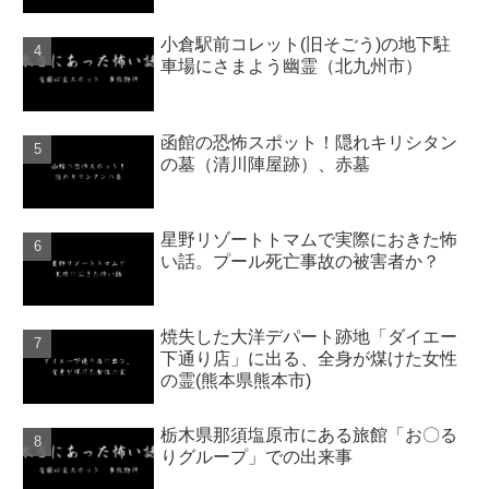
小倉駅前コレット(旧そごう)の地下駐
車場にさまよう幽霊（北九州市）
函館の恐怖スポット！隠れキリシタン
の墓（清川陣屋跡）、赤墓
星野リゾートトマムで実際におきた怖
い話。プール死亡事故の被害者か？
焼失した大洋デパート跡地「ダイエー
下通り店」に出る、全身が煤けた女性
の霊(熊本県熊本市)
栃木県那須塩原市にある旅館「お〇る
りグループ」での出来事