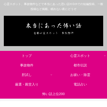
心霊スポット、事故物件などで本当にあった恐い話や2chでの短編投稿、一般
投稿など掲載。眠れない夜にどうぞ
トップ
心霊スポット
事故物件
都市伝説
肝試し
お祓い・除霊
厳選・殿堂入り
電話占い
怖い話上位200