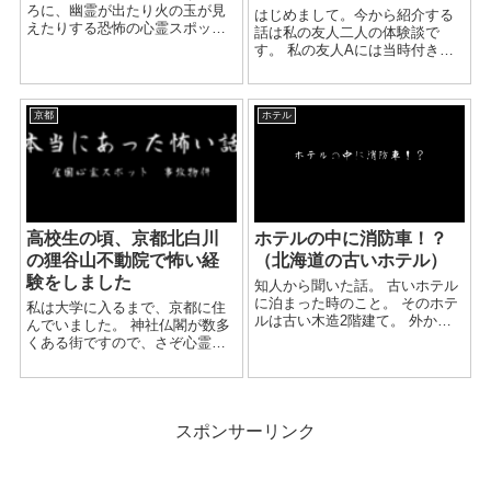
ろに、幽霊が出たり火の玉が見
はじめまして。今から紹介する
えたりする恐怖の心霊スポット
話は私の友人二人の体験談で
があります。 そこは昔からお墓
す。 私の友人Aには当時付き合
が建てられているので、遊び半
っていた男性がいました。 しか
分で見に行ったりしたら霊がと
し、その男性は妻子持ちの方で
りつくとも言われています。 自
なかなか外では会えないという
分の周りに不幸が起きたり自
京都
ホテル
事でいつも夜に友人の車でドラ
分...
イブデートが多かったそうで
す。...
高校生の頃、京都北白川
ホテルの中に消防車！？
の狸谷山不動院で怖い経
（北海道の古いホテル）
験をしました
知人から聞いた話。 古いホテル
に泊まった時のこと。 そのホテ
私は大学に入るまで、京都に住
ルは古い木造2階建て。 外から
んでいました。 神社仏閣が数多
見えると狭く見える。 でも中に
くある街ですので、さぞ心霊現
入ると迷路のように複雑な間取
象などは 日常茶飯事なのだろう
りになっている。 室内は、シミ
と思う方もいるかとは思います
だらけの木の天井、 暗い灰...
が、 実際のところ、私の人生に
置いて、怖い思いというのは 全
スポンサーリンク
くと行ってい...