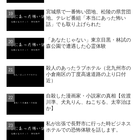
宮城県で一番怖い団地、松陵の県営団
地。テレビ番組「本当にあった怖い
話」でも取り上げられた
「あなたじゃない」東京目黒・林試の
森公園で遭遇した心霊体験
殺人のあったラブホテル（北九州市の
小倉南区の丁度高速道路の上り口付
近）
自殺した漫画家・小説家の真相【佐渡
川準、犬丸りん、ねこぢる、太宰治ほ
か】
私が出張で長野市に行った時ビジネス
ホテルでの恐怖体験を話します。