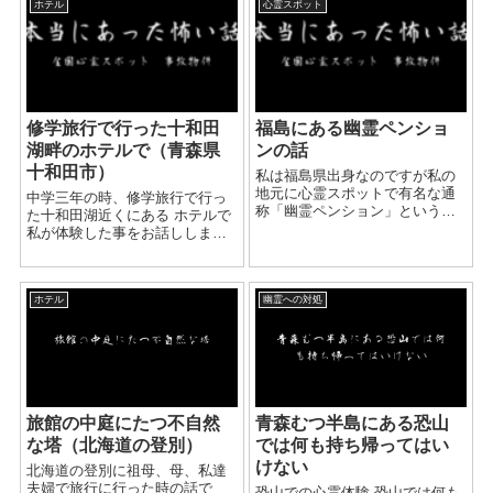
ホテル
心霊スポット
から、幽霊を見たという体験を
聞きました。 ...
修学旅行で行った十和田
福島にある幽霊ペンショ
湖畔のホテルで（青森県
ンの話
十和田市）
私は福島県出身なのですが私の
地元に心霊スポットで有名な通
中学三年の時、修学旅行で行っ
称「幽霊ペンション」というも
た十和田湖近くにある ホテルで
のがありました。 当時、心霊ス
私が体験した事をお話ししま
ポットめぐりが流行っていて私
す。 私の通う中学は過疎地域に
は車を出してくれる先輩と一緒
あり同学年が10人にも満たない
にそこへ向かいました。 だいぶ
小さなクラスでした。 その日の
昔の事なのでどうやってそこ
ホテル
幽霊への対処
宿泊先だったホテルはかなり築
へ...
年数がいって...
旅館の中庭にたつ不自然
青森むつ半島にある恐山
な塔（北海道の登別）
では何も持ち帰ってはい
けない
北海道の登別に祖母、母、私達
夫婦で旅行に行った時の話で
恐山での心霊体験 恐山では何も