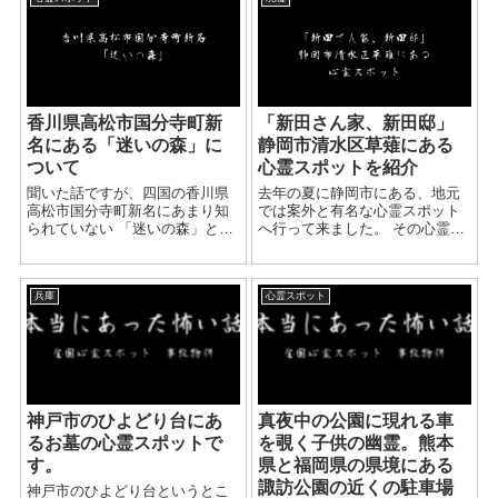
いうより謎めいた詩！？】 木に
が乗るおもちゃの自動車にのっ
刻まれた文面 コノ時ヲモッテ...
たり、ボールを投げたり、と
に...
香川県高松市国分寺町新
「新田さん家、新田邸」
名にある「迷いの森」に
静岡市清水区草薙にある
ついて
心霊スポットを紹介
聞いた話ですが、四国の香川県
去年の夏に静岡市にある、地元
高松市国分寺町新名にあまり知
では案外と有名な心霊スポット
られていない 「迷いの森」と言
へ行って来ました。 その心霊ス
う心霊スポットがあるそうで
ポットは、住所でいうと清水区
す。 森に入ると一時間程出てこ
草薙にあります。 周りからは
れず森の中にはお墓ばかりと 何
「新田さん家」や「新田邸」と
兵庫
心霊スポット
とも言えない恐ろしい事、不思
呼ばれているスポットです。 新
議な事が起きるそうです...
田邸では以前に一家心中...
神戸市のひよどり台にあ
真夜中の公園に現れる車
るお墓の心霊スポットで
を覗く子供の幽霊。熊本
す。
県と福岡県の県境にある
諏訪公園の近くの駐車場
神戸市のひよどり台というとこ