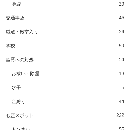
廃墟
29
交通事故
45
厳選・殿堂入り
24
学校
59
幽霊への対処
154
お祓い・除霊
13
水子
5
金縛り
44
心霊スポット
222
トンネル
55