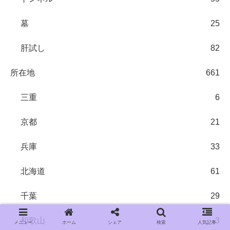
墓
25
肝試し
82
所在地
661
三重
6
京都
21
兵庫
33
北海道
61
千葉
29
和歌山
3
メニュー
ホーム
シェア
検索
人気記事