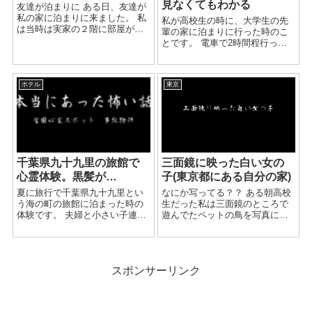
見なくてもわかる
友達が泊まりに ある日、友達が
私の家に泊まりに来ました。 私
私が高校生の時に、大学生の先
は当時は実家の２階に部屋があ
輩の家に泊まりに行った時のこ
り 友達と深夜の２時近くまで話
とです。 電車で2時間程行った
をしてました。 それから眠くな
ところで先輩は一人暮らしをし
り私は窓際のベットで、友達
ており、 私は高校が春休みに入
は、ベットの下に布団を敷いて
るタイミングで泊まりに行きま
寝ました。 ...
ホテル
東京
した。 さして仲良くない人だっ
たのですが、異性(私...
千葉県九十九里の旅館で
三面鏡に映った白い女の
心霊体験。黒髪が…
子(東京都にある自分の家)
夏に旅行で千葉県九十九里とい
なにか写ってる？？ ある朝高校
う海の町の旅館に泊まった時の
生だった私は三面鏡のところで
体験です。 夫婦と小さい子連れ
遊んでたペットの鳥を写真に撮
ので泊まった私たちは、 昼間周
ったんです。 画像を確認してい
辺でレジャーを楽しんだため、
たとき何か不思議なものが写っ
夕方にチェックインをして、 部
ていることに気づきました。 三
屋でゆったりと過ごしていまし
面鏡にうつった姉の部屋の扉の
スポンサーリンク
た。 夜ご飯も...
前に白いワンピースをきた...