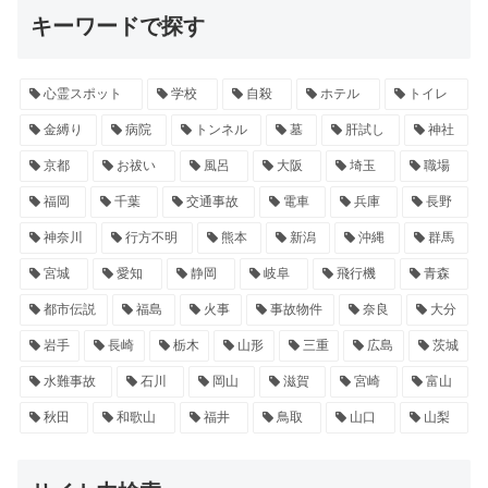
キーワードで探す
心霊スポット
学校
自殺
ホテル
トイレ
金縛り
病院
トンネル
墓
肝試し
神社
京都
お祓い
風呂
大阪
埼玉
職場
福岡
千葉
交通事故
電車
兵庫
長野
神奈川
行方不明
熊本
新潟
沖縄
群馬
宮城
愛知
静岡
岐阜
飛行機
青森
都市伝説
福島
火事
事故物件
奈良
大分
岩手
長崎
栃木
山形
三重
広島
茨城
水難事故
石川
岡山
滋賀
宮崎
富山
秋田
和歌山
福井
鳥取
山口
山梨