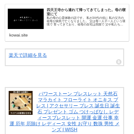
四天王寺から連れて帰ってきてしまった。母の寝
室にて
私の母の心霊体験の話です。 私が20代の頃に 私の父方の
祖母が病気で亡くなりました。 父は母一人子一人という環
境で 育ってきており、祖母の自宅は四国で 父や私たち家
族は関西に住んでいるので 祖母のお墓をど...
kowai.site
楽天で詳細を見る
パワーストーン ブレスレット 天然石
マラカイト フローライト オニキス ブ
レス | アクセサリー ブレス 誕生日 誕生
石 プレゼント ゴム つけっぱなし レデ
ィースブレスレット 開運 金運 仕事 幸
運 厄年 厄除け レディース 女性 お守り 数珠 男性 メ
ンズ I WISH