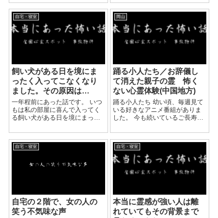
日で行こう行こう！ と盛り上が
親から言われていた。 本当に遊
り沖縄ののんびりした雰囲気の
ぶ暇もなくて、ストレス発散も
空港に着きま...
自宅・寝室
岡山
する暇もなくて、気分もイライ
ラしていてよく部下にも当り
散...
飼い犬がある日を境にま
踊る小人たち／お辞儀し
ったく入ってこなくなり
て消えた親子の霊 怖く
ました。その原因は…
ない心霊体験(中国地方)
一年程前にあった話です。 いつ
踊る小人たち 幼い頃、毎週見て
もは私の部屋に喜んで入ってく
いる好きなアニメ番組がありま
る飼い犬がある日を境にまった
した。 今も続いているご長寿ア
く入ってこなくなりました。 ち
ニメ番組で曜日も時間も当時と
ょうど友人からルームフレグラ
同じです。 当時住んでいたのは
ンスをもらい、置き始めた頃だ
古い木造二階建てで、 二階以外
自宅・寝室
自宅・寝室
ったので気に入らなかったんだ
は、テレビの置いてある居間、
ろう、と思っていました。 ...
台所、 縁...
自宅の２階で、女の人の
本当に霊感が強い人は離
笑う不気味な声
れていてもその背景まで