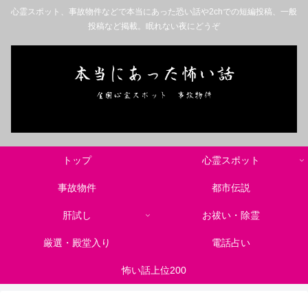
心霊スポット、事故物件などで本当にあった恐い話や2chでの短編投稿、一般
投稿など掲載。眠れない夜にどうぞ
トップ
心霊スポット
事故物件
都市伝説
肝試し
お祓い・除霊
厳選・殿堂入り
電話占い
怖い話上位200