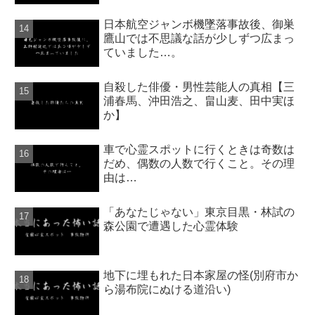
日本航空ジャンボ機墜落事故後、御巣
鷹山では不思議な話が少しずつ広まっ
ていました…。
自殺した俳優・男性芸能人の真相【三
浦春馬、沖田浩之、畠山麦、田中実ほ
か】
車で心霊スポットに行くときは奇数は
だめ、偶数の人数で行くこと。その理
由は…
「あなたじゃない」東京目黒・林試の
森公園で遭遇した心霊体験
地下に埋もれた日本家屋の怪(別府市か
ら湯布院にぬける道沿い)