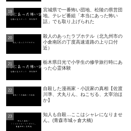
宮城県で一番怖い団地、松陵の県営団
地。テレビ番組「本当にあった怖い
話」でも取り上げられた
殺人のあったラブホテル（北九州市の
小倉南区の丁度高速道路の上り口付
近）
栃木県日光で小学生の修学旅行時にあ
った心霊体験
自殺した漫画家・小説家の真相【佐渡
川準、犬丸りん、ねこぢる、太宰治ほ
か】
知人も自殺…ここはシャレになりませ
ん。(青森市城ヶ倉大橋)