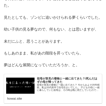
た。
見たとしても、ゾンビに追いかけられる夢くらいでした。
幼い子供の見る夢なので、何もない、とは思いますが、
未だにふと、思うことがあります。
もしあのまま、私があの階段を昇っていたら、
夢はどんな展開になっていただろうか、と。
祖母が形見の着物と一緒に出てきた？/死んだは
ずの母が帰ってきた
祖母が形見の着物と一緒に出てきた？ 今からおよそ35年程
前、私は20代前半で自宅住まいでした。 子どもの頃に一緒
に暮らしていた祖母は、その時は既に死亡していたのです
が、 形見の着物をタンスに仕舞いっぱなしだったので、た
まには虫...
kowai.site