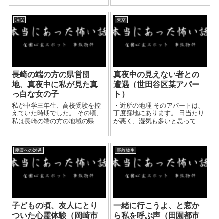
程遠い感じでしたが、空きがあ
歳で心霊体験に出くわしたいと
り入れた物件でした。 近くに
興味をもっていました。 どのよ
は、イオン...
病院
東京
うな体験ができるのか実際に体
験がしたくて 親...
長崎の端の方の県営団
真夜中の見えない者との
地、真夜中に私が見た真
遭遇（世田谷区某アパー
っ白な女の子
ト）
私が中学三年生、高校受験を控
・近所の地理 そのアパートは、
えていた時期でした。 その頃、
丁度窪地にあります。 日当たり
私は長崎の端の方の地域の県営
が悪く、湿気も多いと思ってい
の団地がひしめき合う、決して
ました。 昼でも電気をつける時
キレイとは言えない3DKのアパ
もありました。 また坂を上がっ
ートで家族4人、暮らしていまし
た中腹に、墓地があります。 反
幽霊への対処
事故物件
た。 そのアパートのある場所が
対側を上がる手前に川があり、
大きな総合病院の本当に目...
上が...
子どもの頃、友人にとり
一緒に行こうよ、と窓か
ついた心霊体験（岡崎市
ら私を呼ぶ声（田園都市