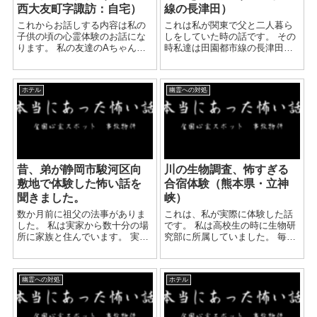
西大友町字諏訪：自宅）
線の長津田）
これからお話しする内容は私の
これは私が関東で父と二人暮ら
子供の頃の心霊体験のお話にな
しをしていた時の話です。 その
ります。 私の友達のAちゃんの
時私達は田園都市線の長津田と
先祖の家系が官職との事で彼女
いう駅前に住んでいました。 都
も子供のころから霊感が強かっ
内から引っ越してきたのです
たのです。 その為か彼女といる
が、部屋の第一印象が、居るん
ホテル
幽霊への対処
といつの間にか心霊体験が日常
です。 ちなみに父は幼少期から
へと変わっていき怖いという
霊感が強く、どうやら家...
思...
昔、弟が静岡市駿河区向
川の生物調査、怖すぎる
敷地で体験した怖い話を
合宿体験（熊本県・立神
聞きました。
峡）
数か月前に祖父の法事がありま
これは、私が実際に体験した話
した。 私は実家から数十分の場
です。 私は高校生の時に生物研
所に家族と住んでいます。 実家
究部に所属していました。 毎年
は父親、母親、弟夫婦がいま
夏休みには生物調査の合宿があ
す。 弟は清掃の会社の部門で働
りました。 １年目は山奥の廃校
いて頑張っています。 何かと研
で、２年目は立神峡で 立神峡は
幽霊への対処
ホテル
修や出張も多く、最近は実家に
自殺名所です。 もともと私は霊
よっても居ない...
感は...