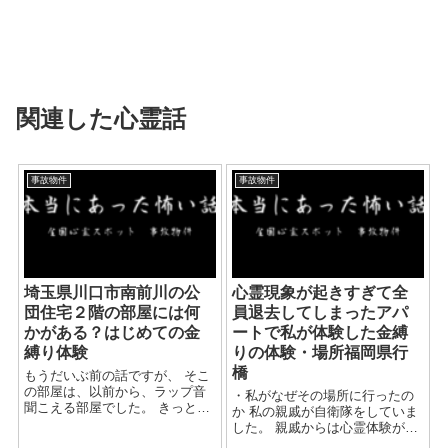
関連した心霊話
事故物件
事故物件
埼玉県川口市南前川の公
心霊現象が起きすぎて全
団住宅２階の部屋には何
員退去してしまったアパ
かがある？はじめての金
ートで私が体験した金縛
縛り体験
りの体験・場所福岡県行
橋
もうだいぶ前の話ですが、 そこ
の部屋は、以前から、ラップ音
・私がなぜその場所に行ったの
聞こえる部屋でした。 きっと今
か 私の親戚が自衛隊をしていま
も誰かが住んでいます。 この建
した。 親戚からは心霊体験が頻
物は、比較的新しく、心霊とは
発する寮だと聞いて当時私は18