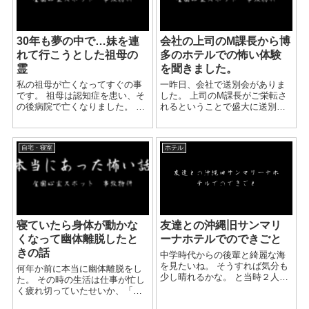
30年も夢の中で…妹を連
会社の上司のM課長から博
れて行こうとした祖母の
多のホテルでの怖い体験
霊
を聞きました。
私の祖母が亡くなってすぐの事
一昨日、会社で送別会がありま
です。 祖母は認知症を患い、そ
した。 上司のM課長がご栄転さ
の後病院で亡くなりました。 自
れるということで盛大に送別会
分が死んだ事を分かっていなか
を開催し祝いました。 二次会に
ったのかもしれません。 ある日
なり有志で飲みに行ったときに
の夜中、私は横で寝ていた妹の
M課長は語りました。 M課長は
自宅・寝室
ホテル
悲鳴で目を覚ましました。 「ど
話も面白く仕事もできる方で
うしたの」と...
す。 今までにも...
寝ていたら身体が動かな
友達との沖縄旧サンマリ
くなって幽体離脱したと
ーナホテルでのできごと
きの話
中学時代からの後輩と綺麗な海
を見たいね。 そうすれば気分も
何年か前に本当に幽体離脱をし
少し晴れるかな。 と当時２人と
た。 その時の生活は仕事が忙し
も今流行りのゲス不倫をしてる
く疲れ切っていたせいか、「最
頃で、何となく寂しくて３泊４
近、死んだように寝るね。」と