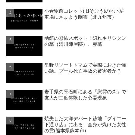
小倉駅前コレット(旧そごう)の地下駐
車場にさまよう幽霊（北九州市）
函館の恐怖スポット！隠れキリシタン
の墓（清川陣屋跡）、赤墓
星野リゾートトマムで実際におきた怖
い話。プール死亡事故の被害者か？
岩手県の雫石町にある「慰霊の森」で
友人が二度体験した心霊現象
焼失した大洋デパート跡地「ダイエー
下通り店」に出る、全身が煤けた女性
の霊(熊本県熊本市)