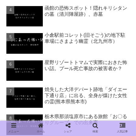
函館の恐怖スポット！隠れキリシタン
の墓（清川陣屋跡）、赤墓
小倉駅前コレット(旧そごう)の地下駐
車場にさまよう幽霊（北九州市）
星野リゾートトマムで実際におきた怖
い話。プール死亡事故の被害者か？
焼失した大洋デパート跡地「ダイエー
下通り店」に出る、全身が煤けた女性
の霊(熊本県熊本市)
栃木県那須塩原市にある旅館「お〇る
りグループ」での出来事
メニュー
ホーム
シェア
検索
人気記事