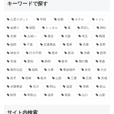
キーワードで探す
心霊スポット
学校
自殺
ホテル
トイレ
金縛り
病院
トンネル
墓
肝試し
神社
京都
お祓い
風呂
大阪
埼玉
職場
福岡
千葉
交通事故
電車
兵庫
長野
神奈川
行方不明
熊本
新潟
沖縄
群馬
宮城
愛知
静岡
岐阜
飛行機
青森
都市伝説
福島
火事
事故物件
奈良
大分
岩手
長崎
栃木
山形
三重
広島
茨城
水難事故
石川
岡山
滋賀
宮崎
富山
秋田
和歌山
福井
鳥取
山口
山梨
サイト内検索