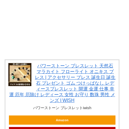
パワーストーン ブレスレット 天然石
マラカイト フローライト オニキス ブ
レス | アクセサリー ブレス 誕生日 誕生
石 プレゼント ゴム つけっぱなし レデ
ィースブレスレット 開運 金運 仕事 幸
運 厄年 厄除け レディース 女性 お守り 数珠 男性 メ
ンズ I WISH
パワーストーン ブレスレットiwish
Amazon