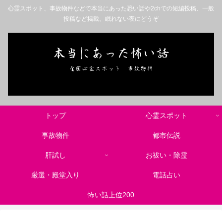
心霊スポット、事故物件などで本当にあった恐い話や2chでの短編投稿、一般
投稿など掲載。眠れない夜にどうぞ
トップ
心霊スポット
事故物件
都市伝説
肝試し
お祓い・除霊
厳選・殿堂入り
電話占い
怖い話上位200