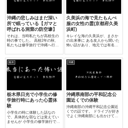
沖縄の悲しみはまだ深い
久美浜の海で見たもんぺ
所で眠っている【ガマと
服の女性の霊(京都府久美
呼ばれる洞窟の防空壕】
浜町)
それは、当時私たちが高校生の
キレイな海の久美浜が、まさか
時の事でした。 高校2年の秋、
の出来事に ある友人から聞いた
私たちは修学旅行で沖縄へ行き
怖い話があり、地元では有名な
ました。 沖縄へ修学旅行という
心霊話です。 京都の北部に、久
と、テーマは決まって"戦争"に
美浜町という自然が豊かな町が
スポットが当たります。 どのよ
あります。 海へ行けば、夏にな
栃木
沖縄
うにして昔の人たちは、今日ま
ると海水浴で楽しむ人がいっぱ
で生きてきたか、ま...
いで賑やかです。 ...
栃木県日光で小学生の修
沖縄県南部の平和記念公
学旅行時にあった心霊体
園近くでの体験
験
沖縄南部の沖縄平和記念公園近
くでの話です。 ドライブが好き
小学生の時に体験した話なの
でよく沖縄南部にも出かけてい
で、具体的な宿などは覚えてい
ました。 気が向いたら昼でも夜
ませんが 小学生の修学旅行で日
でも出かけますが、 夜の沖縄南
光に訪れたときの話です。 私