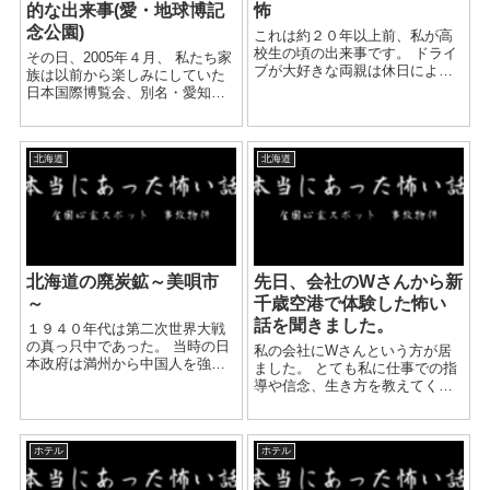
的な出来事(愛・地球博記
怖
念公園)
これは約２０年以上前、私が高
校生の頃の出来事です。 ドライ
その日、2005年４月、 私たち家
ブが大好きな両親は休日によく
族は以前から楽しみにしていた
私をドライブに連れて行ってく
日本国際博覧会、別名・愛知万
れました。 その日は山形県鶴岡
博に訪れました。 長女は１５
市にある高舘山に行こうという
歳、次女は１３歳でした。 前売
話になりました。 そこは小高い
りチケットは購入済みでした
山の頂上にテレビ塔と...
北海道
北海道
が、ゲート前はまだ午前８時過
ぎというのに、長蛇の...
北海道の廃炭鉱～美唄市
先日、会社のWさんから新
～
千歳空港で体験した怖い
話を聞きました。
１９４０年代は第二次世界大戦
の真っ只中であった。 当時の日
私の会社にWさんという方が居
本政府は満州から中国人を強制
ました。 とても私に仕事での指
労働者として北海道の炭鉱で働
導や信念、生き方を教えてくれ
かせていた。 現在ではほとんど
た人で 私より若いのですが出世
が廃坑になり、山奥にひっそり
して今別の支店で活躍されてま
と坑道を忍ばせいている。 １０
す。 先日、私は仕事の研修でW
年前私が中学生だった...
ホテル
ホテル
さんと久々にお会いし、 話し研
修後...