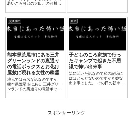
転勤になり誘われて遊びに行っ
若いころ可部の太田川の河川敷
たのです。 W君と弟は釣り仲間
にある旅館に宿泊した時の話で
で良く、海や川に釣りに行きま
す。 気の知れた友人数人と泊ま
した。 ...
りました。 いたって普通の旅館
交通事故
観光
でこれといった特徴もなく、ど
こか民宿の...
熊本県荒尾市にある三井
子どものころ家族で行っ
グリーンランドの裏通り
たキャンプで起きた不思
の電話ボックスとお化け
議で怖い出来事
屋敷に現れる女性の幽霊
親に聞いた話なので私の記憶に
はほとんどないのですが奇妙な
地元では有名な話なのですが、
出来事でした。 その日の朝車に
熊本県荒尾市にある 三井グリー
最後に乗り込んだのは母で、
ンランドの裏通りの電話ボック
BBQのタレなどの入った袋を持
スの話です。 私が子供の頃、グ
ち車に乗ったそうです。 現地に
リーンランドの裏通りには 一台
着き借りていたコテージの入り
の電話ボックスが設置されてい
口にその袋を置いたそ...
ました。 そこは見通しのよい片
スポンサーリンク
側一...