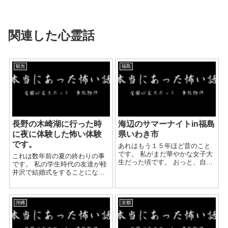
関連した心霊話
観光
福島
長野の木崎湖に行った時
海辺のサマーナイトin福島
に夜に体験した怖い体験
県いわき市
です。
あれはもう１５年ほど昔のこと
です。 私がまだ華やかな女子大
これは数年前の夏の終わりの事
生だった頃です。 おっと、自分
です。 私の学生時代の友達が軽
で言うようになるとは、年齢を
井沢で結婚式をすることになり
重ねた証拠ですね。 さて話題を
ました。 私は友達のMくん、H
戻しますと、県外から大学へと
君らと共に長野に行くことにな
入学した仲間通し、 毎日がお祭
りました。M君の車に乗って軽
り騒ぎの如く...
沖縄
京都
井沢で友達D君の結婚式に参加。
いい環境で泊まりま...