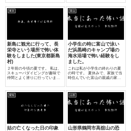
部は灯りもない真っ暗な道が多
が、小学校5年生の時に修学旅行
く、確かに薄気味悪さは感じま
で栃木県の日光を訪れました。
す。 どこだっ...
東京
富山
昼間はもちろんさまざまな観光
名所を訪れバスでの移動...
新島に観光に行って、長
小学生の時に富山で泳い
栄寺という場所で怖い体
だ浜黒崎のキャンプ場の
験をしました(東京都新島
海水浴場で怖い経験をし
村)
ました。
２年前の今頃の夏です。 私は、
これは私が小学生の終わりの夏
スキューバダイビングが趣味で
の時です。 夏休みで、家族で当
仲間とよく潜りに行っていま
時住んでいた富山の親戚の家に
す。 ２年前、仲間と何処に行く
遊びに行き、 家族で富山市内の
か計画を立てて新島に行くこと
浜黒崎のキャンプ場へ行き寝泊
に決めました。 海の中もクリア
りしました。 自炊やキャンプ生
愛知
山形
で泳ぎやすく良いと人からいい
活は家族で楽しかったです。 次
評判を聞いてい...
の日、キャン...
姑の亡くなった日の印象
山形県鶴岡市高舘山の恐