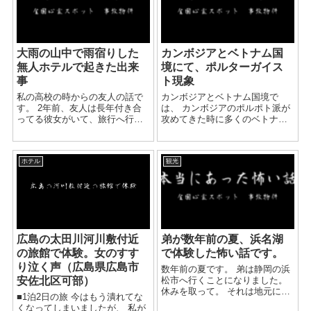
大雨の山中で雨宿りした
カンボジアとベトナム国
無人ホテルで起きた出来
境にて、ポルターガイス
事
ト現象
私の高校の時からの友人の話で
カンボジアとベトナム国境で
す。 2年前、友人は長年付き合
は、 カンボジアのポルポト派が
ってる彼女がいて、旅行へ行こ
攻めてきた時に多くのベトナム
うと２人で計画を立ててたらし
人がナタや斧などで殺されたと
く、 移動は友人の車でその旅行
いうのを知っていました。 その
先のホテルまで行くことになっ
現場を見たくて訪問したのです
ホテル
観光
たそうです。 出発当日、天候が
が、 ホテルはもちろん鍵はある
悪く大雨の中何時...
けれど輪っかに先のまが...
広島の太田川河川敷付近
弟が数年前の夏、浜名湖
の旅館で体験。女のすす
で体験した怖い話です。
り泣く声（広島県広島市
数年前の夏です。 弟は静岡の浜
安佐北区可部）
松市へ行くことになりました。
休みを取って。 それは地元に居
■1泊2日の旅 今はもう潰れてな
た弟の友達のW君が静岡の方に
くなってしまいましたが、 私が