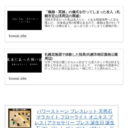
「幽婚・冥婚」の儀式を行ってしまった友人（札
幌市定山渓周辺の廃墟）
当時大学生だった私は友人らと、とある廃墟地帯へと足を
運んだ。 北海道は雪の影響もあるので、建物は雪のせいで
壊れている物も多く、 はっきり言ってしまうと建物の荒廃
が激しく残留物も何もなかった。 そんな中で、比較的まだ
形が残っ...
kowai.site
札幌花魁淵で体験した怪異(札幌市南区藻南公園
周辺)
大学二年生の夏にオカルト好きで 心霊スポット等が好きな
彼女と付き合ったことがありまして、 その娘が今度夜中に
行ってみたい所があるから 一緒に行こうと誘われたことが
ありました。 とりあえず事前に下見に行ってみよ...
kowai.site
パワーストーン ブレスレット 天然石
マラカイト フローライト オニキス ブ
レス | アクセサリー ブレス 誕生日 誕生