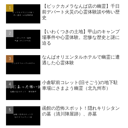
【ビックカメラなんば店の幽霊】千日
前デパート火災の心霊体験談や怖い歴
史
【いわくつきの土地】甲山のキャンプ
場事件や心霊体験。悲惨な歴史と謎に
迫る
なんばオリエンタルホテルで幽霊に遭
遇した心霊体験
小倉駅前コレット(旧そごう)の地下駐
車場にさまよう幽霊（北九州市）
函館の恐怖スポット！隠れキリシタン
の墓（清川陣屋跡）、赤墓