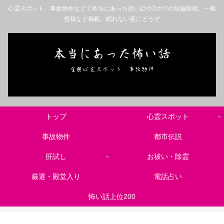
心霊スポット、事故物件などで本当にあった恐い話や2chでの短編投稿、一般
投稿など掲載。眠れない夜にどうぞ
トップ
心霊スポット
事故物件
都市伝説
肝試し
お祓い・除霊
厳選・殿堂入り
電話占い
怖い話上位200