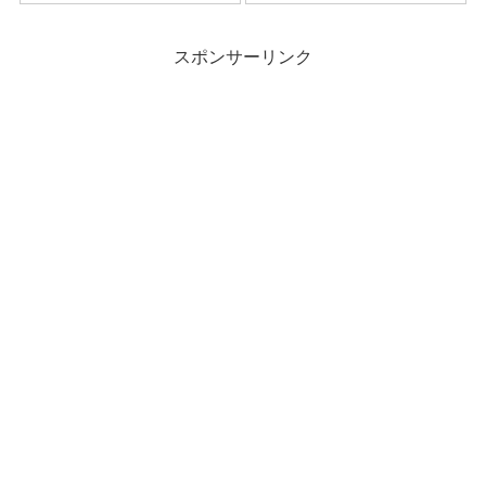
線が巻かれています。 いつから
いる女性、Mさんの一人暮らし
この豪邸があるのかわかりませ
でしたが、 明るくて笑顔の素敵
んが、昔ここで殺人が起きた
な方でした。 認知症はあるもの
と...
スポンサーリンク
の問題行動は...