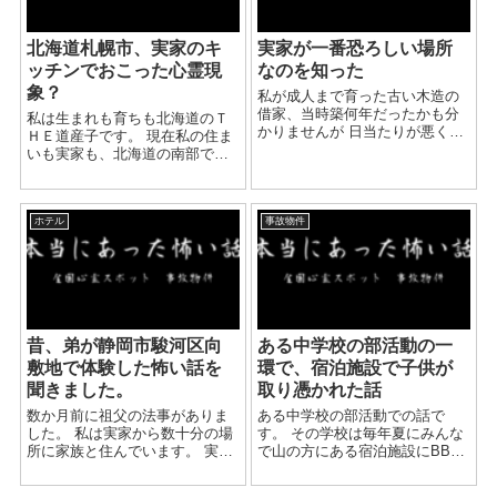
北海道札幌市、実家のキ
実家が一番恐ろしい場所
ッチンでおこった心霊現
なのを知った
象？
私が成人まで育った古い木造の
借家、当時築何年だったかも分
私は生まれも育ちも北海道のＴ
かりませんが 日当たりが悪くす
ＨＥ道産子です。 現在私の住ま
きま風の入る、気分的にも落ち
いも実家も、北海道の南部で
込む雰囲気の家でした。 当時は
す。 こんなところ・・・という
親戚付き合いが多くあり、 そん
のは、私の実家のことです。 た
な古い家でも年に何度かは隣の
くさん経験した中のひとつをお
県に住む従兄弟も遊び...
ホテル
事故物件
話したいと思います。 まだ独身
だったある日の...
昔、弟が静岡市駿河区向
ある中学校の部活動の一
敷地で体験した怖い話を
環で、宿泊施設で子供が
聞きました。
取り憑かれた話
数か月前に祖父の法事がありま
ある中学校の部活動での話で
した。 私は実家から数十分の場
す。 その学校は毎年夏にみんな
所に家族と住んでいます。 実家
で山の方にある宿泊施設にBBQ
は父親、母親、弟夫婦がいま
をしに泊りがけで行っていまし
す。 弟は清掃の会社の部門で働
た。 大勢での宿泊はほぼその宿