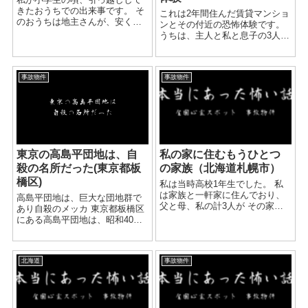
きたおうちでの出来事です。 そ
これは2年間住んだ賃貸マンショ
のおうちは地主さんが、安くで
ンとその付近の恐怖体験です。
お借ししてくださった広いおう
うちは、主人と私と息子の3人家
ちでした。 その場所は、今は、
族です。 まだ息子が二歳くらい
もう更地になっています。 小学
のときに大阪市淀川区三津屋南
校のテスト勉強を遅くまでやっ
と言うところに引っ越すことに
ていました。 ...
事故物件
事故物件
なりました。 4階建ての賃貸マ
ンション...
東京の高島平団地は、自
私の家に住むもうひとつ
殺の名所だった(東京都板
の家族（北海道札幌市）
橋区)
私は当時高校1年生でした。 私
は家族と一軒家に住んでおり、
高島平団地は、巨大な団地群で
父と母、私の計3人が その家に
あり自殺のメッカ 東京都板橋区
住んでいました。 私自身心霊な
にある高島平団地は、昭和40年
どは当時信じてはいませんでし
代に作られた集合団地になりま
た。 きっと錯覚か何かだろうと
す。 多くの住民が住めるよう
考えていました。 私の家に...
に、高層的な団地ビルをたくさ
北海道
事故物件
ん作りました。 高島平団地は東
京らしく、１０階建て以上...