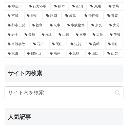
神奈川
行方不明
熊本
新潟
沖縄
群馬
宮城
愛知
静岡
岐阜
飛行機
青森
都市伝説
福島
火事
事故物件
奈良
大分
岩手
長崎
栃木
山形
三重
広島
茨城
水難事故
石川
岡山
滋賀
宮崎
富山
秋田
和歌山
福井
鳥取
山口
山梨
サイト内検索
人気記事