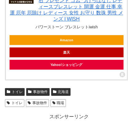
石 プレゼント ゴム つけっぱなし レデ
ィースブレスレット 開運 金運 仕事 幸
運 厄年 厄除け レディース 女性 お守り 数珠 男性 メ
ンズ I WISH
パワーストーン ブレスレットiwish
Amazon
楽天
Yahoo!ショッピング
トイレ
事故物件
北海道
トイレ
事故物件
職場
スポンサーリンク