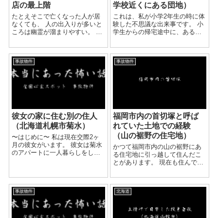
店の最上階
学校近くにある団地）
たとえそこで亡くなった人が居
これは、私が小学2年生の時に体
なくても、 人の出入りが多いと
験した不思議な出来事です。 小
ころは幽霊が溜まりやすい。 そ
学生からの帰宅途中に、ある少
んな話を聞いたことはないです
女に出会いました。 その少女
か？ 筆者の住むI県のH市という
は、とても不安そうに一人で真
所に、 元々ラブホテルを改装し
ん中で立っていました。 どうし
事故物件
事故物件
て作ったカラオケ店がありま
たのと尋ねると、一人で自宅に
す。 ...
帰るのが不安だから、...
彼女の家に住む別の住人
福岡市内の首切塚と呼ば
（北海道札幌市菊水）
れていた土地での経験
（山の裾野の住宅地）
〜はじめに〜 私は現在交際2ヶ
月の彼女がいます。 彼女は菊水
かつて福岡市内の山の裾野にあ
のアパートに一人暮らしをして
る住宅地に引っ越して住んだこ
おります。 そのアパートは他に
とがあります。 現在も住んでい
比べて 築年数はかなり経ってい
る方々がいるため、詳しくは書
る方です。 ですが、余程のこと
けませんが、 頂上に神社のある
がない限り 私は彼女の家には
山の裾野に住宅が密集している
あ...
事故物件
北海道
場所でした。 その土地は、昔は
首切塚だったというこ...