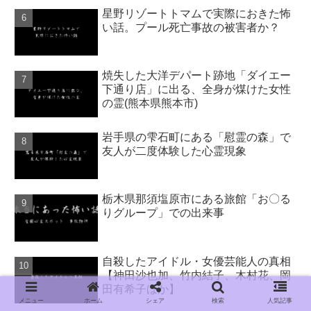
星野リゾートトマムで実際におきた怖
い話。プール死亡事故の被害者か？
焼失した大洋デパート跡地「ダイエー
下通り店」に出る、全身が煤けた女性
の霊(熊本県熊本市)
岩手県の雫石町にある「慰霊の森」で
友人が二度体験した心霊現象
栃木県那須塩原市にある旅館「お〇る
りグループ」での出来事
自殺したアイドル・女優芸能人の真相
【神田沙也加、竹内結子、木村花、岡
田有希子ほか】
メニュー
ホーム
シェア
検索
人気記事