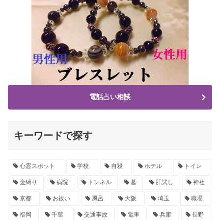
電話占い相談
キーワードで探す
心霊スポット
学校
自殺
ホテル
トイレ
金縛り
病院
トンネル
墓
肝試し
神社
京都
お祓い
風呂
大阪
埼玉
職場
福岡
千葉
交通事故
電車
兵庫
長野