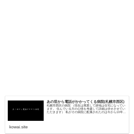
あの世から電話がかかってくる病院(札幌市西区)
札幌市西区の病院 （現在は廃業して跡地は住宅になってい
ます。 住んでいる方の心情を考慮して詳細は伏せさせてい
ただきます） 私がその病院に配属されたのは今から10年ほ
ど前のことでした。 当時で開業して30年ほど経過...
kowai.site