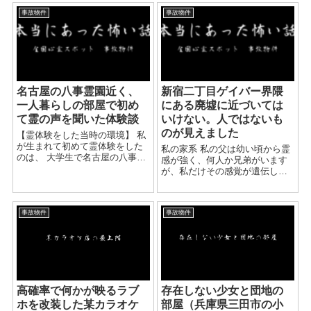
いて頑張っています。 何かと研
泊施設を利用します。 その中学
事故物件
事故物件
修や出張も多く、最近は実家に
校がある町ではとても有名な宿
よっても居ない...
泊施設ですが、悪い話...
名古屋の八事霊園近く、
新宿二丁目ゲイバー界隈
一人暮らしの部屋で初め
にある廃墟に近づいては
て霊の声を聞いた体験談
いけない。人ではないも
のが見えました
【霊体験をした当時の環境】 私
が生まれて初めて霊体験をした
私の家系 私の父は幼い頃から霊
のは、 大学生で名古屋の八事霊
感が強く、何人か兄弟がいます
園の近くで一人暮らしをしてい
が、私だけその感覚が遺伝して
た時でした。 一人暮らし自体が
しまいました。 父ほどではあり
初めてだったので、ちょっと夜
ませんが、いるのがわかるとい
一人で寝るのが怖いなとは感じ
うか、霧のような形で見え、何
ていました。 ...
事故物件
事故物件
故か感情などはダイレクトに伝
わってくるんです。 あの感...
高確率で何かが映るラブ
存在しない少女と団地の
ホを改装した某カラオケ
部屋（兵庫県三田市の小