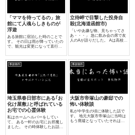
「ママを待ってるの」旅
立待岬で目撃した投身自
館にて人魂らしきものが
殺(北海道函館市)
浮遊
「いやあ嫌な物、見ちゃってさ
あ・・・」 急に飲み会の席で友
ある旅館に宿泊した時のことで
人のAが語りだした。 Aは高校卒
す。 その日は雨が降っていたの
業後に映像系の専門学校へ通
で、観光は変更になって直行で
い、プロのカメラマンになって
旅館にチェックインすることに
いた。 そんな彼が、仕事で写真
なったのです。 私たちが予約し
を撮影しようと立待岬へ向かっ
た部屋ではなく、あまもりがし
た時の話だった。 ...
事故物件
事故物件
たので、別な部屋に泊まること
になったのです。 入っ...
埼玉県春日部市にある｢お
大阪市帝塚山の豪邸での
化け屋敷｣と呼ばれている
怖い体験談
お宅での心霊体験
私が中学生の頃に体験した話で
す。 地元大阪市帝塚山に当時は
私はホームヘルパーをしてい
もう廃墟となっていたそれはも
て、 ある一軒のお宅にお邪魔し
う立派な豪邸で、家の周りには
ました。 その時体験したお話で
高い塀があり塀の上には有刺鉄
す。 そのお宅は認知症を患って