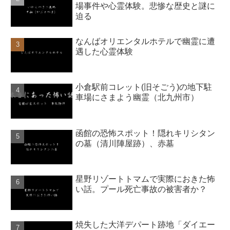
場事件や心霊体験。悲惨な歴史と謎に
迫る
なんばオリエンタルホテルで幽霊に遭
遇した心霊体験
小倉駅前コレット(旧そごう)の地下駐
車場にさまよう幽霊（北九州市）
函館の恐怖スポット！隠れキリシタン
の墓（清川陣屋跡）、赤墓
星野リゾートトマムで実際におきた怖
い話。プール死亡事故の被害者か？
焼失した大洋デパート跡地「ダイエー