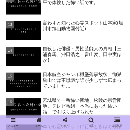
平で体験した怖い話です。
言わずと知れた心霊スポット山本家(旭
川市旭山動物園付近)
自殺した俳優・男性芸能人の真相【三
浦春馬、沖田浩之、畠山麦、田中実ほ
か】
日本航空ジャンボ機墜落事故後、御巣
鷹山では不思議な話が少しずつ広まっ
ていました…。
宮城県で一番怖い団地、松陵の県営団
地。テレビ番組「本当にあった怖い
話」でも取り上げられた
車で心霊スポットに行くときは奇数は
メニュー
ホーム
シェア
検索
人気記事