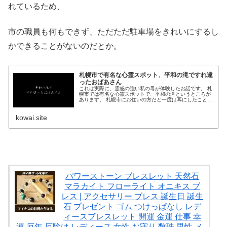
れているため、
市の職員も何もできず、ただただ駐車場をきれいにするし
かできることがないのだとか。
札幌市で有名な心霊スポット、平和の滝ですれ違
ったおばあさん
これは実際に、霊感の強い私の母が体験したお話です。 札
幌市では有名な心霊スポットで、平和の滝というところが
あります。 札幌市にお住いの方だと一度は耳にしたことが
あるのではないでしょうか。 そこで実際にあったお話で
す。 ...
kowai.site
パワーストーン ブレスレット 天然石
マラカイト フローライト オニキス ブ
レス | アクセサリー ブレス 誕生日 誕生
石 プレゼント ゴム つけっぱなし レデ
ィースブレスレット 開運 金運 仕事 幸
運 厄年 厄除け レディース 女性 お守り 数珠 男性 メ