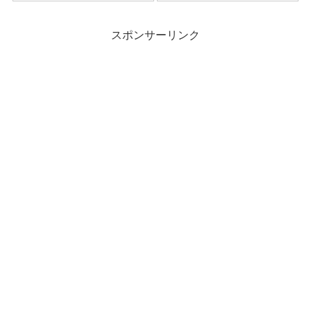
れました。 北海道の函館市の近
も心霊写真が…と低学年の時か
くにある大沼公園という公園で
ら聞いていてそれくらいすごい
先生は軍隊と遭遇したそうで
噂になっていました。 なんだか
スポンサーリンク
す。 綺麗な列を作って目...
怖いし行きた...