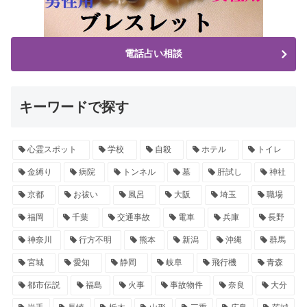
電話占い相談
キーワードで探す
心霊スポット
学校
自殺
ホテル
トイレ
金縛り
病院
トンネル
墓
肝試し
神社
京都
お祓い
風呂
大阪
埼玉
職場
福岡
千葉
交通事故
電車
兵庫
長野
神奈川
行方不明
熊本
新潟
沖縄
群馬
宮城
愛知
静岡
岐阜
飛行機
青森
都市伝説
福島
火事
事故物件
奈良
大分