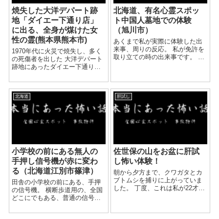
焼失した大洋デパート跡
北海道、有名心霊スポッ
地「ダイエー下通り店」
ト中国人墓地での体験
に出る、全身が煤けた女
（旭川市）
性の霊(熊本県熊本市)
あくまで私が実際に体験した出
来事、周りの反応。 私が免許を
1970年代に火災で焼失し、多く
取り立ての時の出来事です。 当
の死傷者を出した 大洋デパート
時18歳の私は心霊スポット巡り
跡地にあったダイエー下通り店
にハマっていました。 免許を取
（現在は閉店・別の商業施設に
りたてということもあり、誰も
なっているそうです）で、 アパ
がどこかへ行きたいという衝動
レル販売員をしていた知人女性
に駆られるあの時期...
北海道
肝試し
から、幽霊を見たという体験を
聞きました。 ...
小学校の前にある無人の
佐世保の山をお盆に肝試
手押し信号機が赤に変わ
し怖い体験！
る（北海道江別市篠津）
朝から夕方まで、クワガタとカ
ブトムシを捕りに上がっていま
田舎の小学校の前にある、手押
した。 丁度、これは私が22才の
の信号機。 横断歩道用の、全国
頃の話になりますが、 西の岳の
どこにでもある、普通の信号
ふもとには地元の人や民家もあ
機。 この小学校には以前も幽霊
り、知人もその一人 になりま
のうわさがあり、お祓いをして