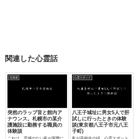
関連した心霊話
北海道
心霊スポット
突然のラップ音と館内ア
八王子城址に男女5人で肝
ナウンス。札幌市の某介
試しに行ったときの体験
護施設に勤務する職員の
談(東京都八王子市元八王
体験談
子町)
これは、霊感のない私が実際に
私が高校生の頃、心霊スポット