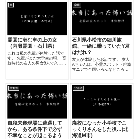
す。 週末になると、知人宅に5-6
貰ったこともあるのですが、 最
人集まり...
墓
廃墟
近はそんな話も聞こえては来て
いなかったのですが、 ...
霊園に潜む車の上の女
石川県小松市の細川旅
（内灘霊園・石川県）
館、一緒に乗っていたY君
はだれ？
これは私の先輩が体験した話で
す。 先輩がまだ大学生の頃、 高
友人が体験したお話です。 友人
校時代の友人の男女8人で久しぶ
Aちゃんは、心霊スポット・廃墟
りに会った際、 テンションが上
マニアで全国いろんなところへ
がり内灘霊園という 石川県では
行っています。 Aちゃんは、石
有名な心霊スポットに肝試しに
川県小松市にある細川旅館とい
行きました。 この時車二台で行
うところへ夕方ごろ男女合わせ
き...
北海道
北海道
て4人で1台の車に乗って行った
そうです。 小松市...
自殺未遂現場に遭遇して
廃校になった小学校でこ
から、ある条件下で必ず
っくりさんをした後…(北
不幸なことが起こるよう
海道M市)