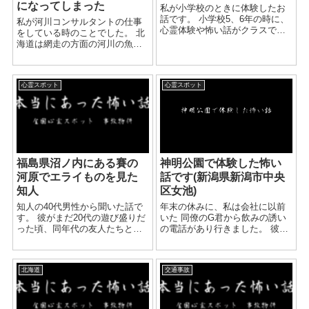
になってしまった
私が小学校のときに体験したお
話です。 小学校5、6年の時に、
私が河川コンサルタントの仕事
心霊体験や怖い話がクラスでは
をしている時のことでした。 北
やりました。 それ自体はよくあ
海道は網走の方面の河川の魚類
ることで、 放課後は割と頻繫に
調査だったと思います。 ある
こっくりさんや エンジェル様を
朝、河川敷にワインレッドのデ
楽しんでいる子が多かった事を
ィーゼルターボのトヨタ カム
覚...
心霊スポット
心霊スポット
リがエンジンをふかしてホース
を繋いで…・自殺未遂現場に出
会...
福島県沼ノ内にある賽の
神明公園で体験した怖い
河原でエライものを見た
話です(新潟県新潟市中央
知人
区女池)
知人の40代男性から聞いた話で
年末の休みに、私は会社に以前
す。 彼がまだ20代の遊び盛りだ
いた 同僚のG君から飲みの誘い
った頃、同年代の友人たちと一
の電話があり行きました。 彼は
緒に全国各地のホラースポット
数年前私の会社に居ましたが、
巡りをしていたことがありまし
自分の夢を叶えるべく退社。
た。 雑誌などで片っ端から怖い
様々な仕事を県内外でし、最近
北海道
交通事故
噂のある土地を調べては、仕事
資格もとり、 来年正社員として
のお休みを利用して現地に...
春に県...