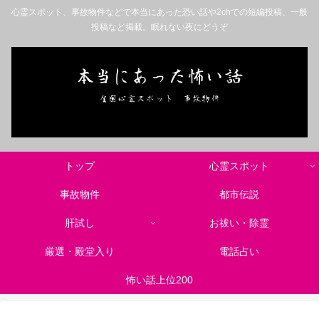
心霊スポット、事故物件などで本当にあった恐い話や2chでの短編投稿、一般
投稿など掲載。眠れない夜にどうぞ
トップ
心霊スポット
事故物件
都市伝説
肝試し
お祓い・除霊
厳選・殿堂入り
電話占い
怖い話上位200