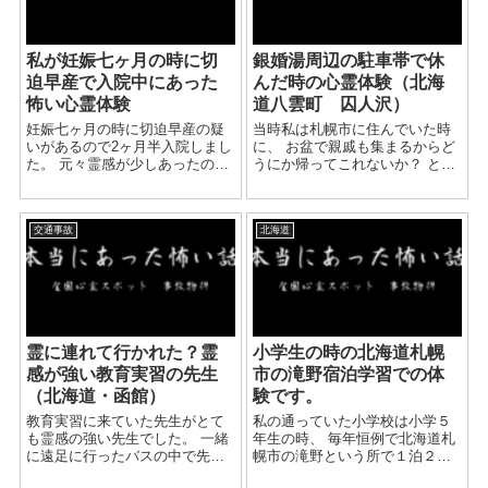
私が妊娠七ヶ月の時に切
銀婚湯周辺の駐車帯で休
迫早産で入院中にあった
んだ時の心霊体験（北海
怖い心霊体験
道八雲町 囚人沢）
妊娠七ヶ月の時に切迫早産の疑
当時私は札幌市に住んでいた時
いがあるので2ヶ月半入院しまし
に、 お盆で親戚も集まるからど
た。 元々霊感が少しあったので
うにか帰ってこれないか？ と母
すが、妊娠してからはさらに霊
から言われたことがありまし
感が強くなってきました。 入院
た。 ちょうど翌日からは連休だ
部屋は大部屋で、妊婦さんが一
ったので、明日帰ろうかとも思
交通事故
北海道
人退院して行きまた入ったり出
ったのですが・・・ 日中は道路
入りの激しい部屋でした...
も混む...
霊に連れて行かれた？霊
小学生の時の北海道札幌
感が強い教育実習の先生
市の滝野宿泊学習での体
（北海道・函館）
験です。
教育実習に来ていた先生がとて
私の通っていた小学校は小学５
も霊感の強い先生でした。 一緒
年生の時、 毎年恒例で北海道札
に遠足に行ったバスの中で先生
幌市の滝野という所で１泊２日
が経験した心霊体験を話してく
の宿泊学習がありました。 いつ