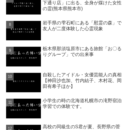
下通り店」に出る、全身が煤けた女性
の霊(熊本県熊本市)
岩手県の雫石町にある「慰霊の森」で
友人が二度体験した心霊現象
栃木県那須塩原市にある旅館「お〇る
りグループ」での出来事
自殺したアイドル・女優芸能人の真相
【神田沙也加、竹内結子、木村花、岡
田有希子ほか】
小学生の時の北海道札幌市の滝野宿泊
学習での体験です。
高校の同級生のS君が夏、長野県の菅