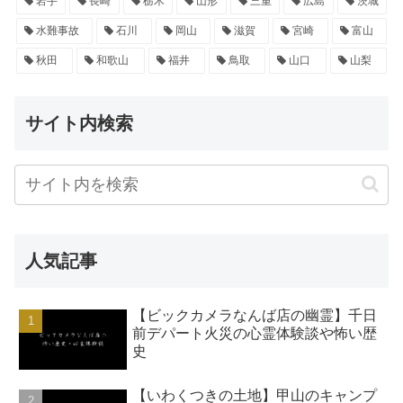
岩手
長崎
栃木
山形
三重
広島
茨城
水難事故
石川
岡山
滋賀
宮崎
富山
秋田
和歌山
福井
鳥取
山口
山梨
サイト内検索
人気記事
【ビックカメラなんば店の幽霊】千日
前デパート火災の心霊体験談や怖い歴
史
【いわくつきの土地】甲山のキャンプ