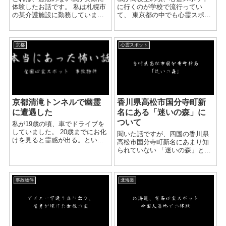
体験したお話です。 私は札幌市
に行くのが学校で流行ってい
の某介護施設に勤務していま
て、 東京都の中でも心霊スポッ
す。 現在は短時間勤務なのです
トで有名な八王子城址に男女5人
が、以前夜勤に入っていたとき
で行くことになりました。 もと
に起きた実体験になります。 夜
もと、知り合いの友達が行った
京都
心霊スポット
勤に入って1年くらいたったある
ことがあり、 ただならぬ雰囲気
日、私はそれまで...
でとても怖かったと言...
京都清滝トンネルで幽霊
香川県高松市国分寺町新
に遭遇した
名にある「迷いの森」に
ついて
私が19歳の頃、車でドライブを
していました。 20歳までにお化
聞いた話ですが、四国の香川県
けを見ると霊感が出る。という
高松市国分寺町新名にあまり知
こと を聞いていたので霊感付け
られていない 「迷いの森」と言
ようなどとみんなでよく 言って
う心霊スポットがあるそうで
いたので、この時期ぐらいから
す。 森に入ると一時間程出てこ
心霊スポット巡りをよくしてい
れず森の中にはお墓ばかりと 何
ました。...
事故物件
北海道
とも言えない恐ろしい事、不思
議な事が起きるそうです...