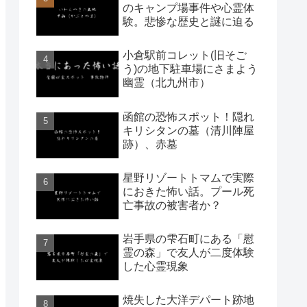
のキャンプ場事件や心霊体
験。悲惨な歴史と謎に迫る
小倉駅前コレット(旧そご
う)の地下駐車場にさまよう
幽霊（北九州市）
函館の恐怖スポット！隠れ
キリシタンの墓（清川陣屋
跡）、赤墓
星野リゾートトマムで実際
におきた怖い話。プール死
亡事故の被害者か？
岩手県の雫石町にある「慰
霊の森」で友人が二度体験
した心霊現象
焼失した大洋デパート跡地