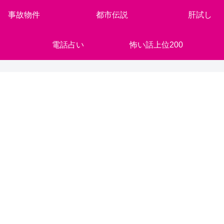
事故物件
都市伝説
肝試し
電話占い
怖い話上位200