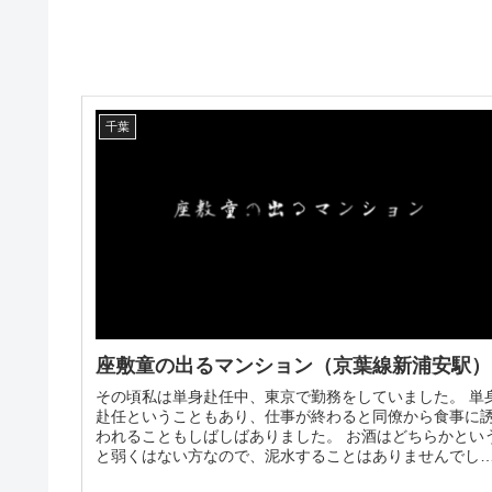
千葉
座敷童の出るマンション（京葉線新浦安駅）
その頃私は単身赴任中、東京で勤務をしていました。 単
赴任ということもあり、仕事が終わると同僚から食事に
われることもしばしばありました。 お酒はどちらかとい
と弱くはない方なので、泥水することはありませんでし
た。 その日...