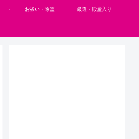
お祓い・除霊
厳選・殿堂入り