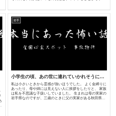
ムをして...
岩手
小学生の頃、あの世に連れていかれそうに…
私は小さいときから霊感が強いほうでした。 よく金縛りに
あったり、母や姉には見えない人に挨拶をしたりと、 家族
を
は私を不思議な子扱いしていました。 生まれは母の実家の
が
岩手県なのですが、三歳のときに父の実家がある秋田県に
あ
引っ越し...
当