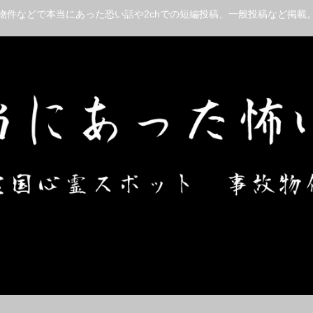
物件などで本当にあった恐い話や2chでの短編投稿、一般投稿など掲載