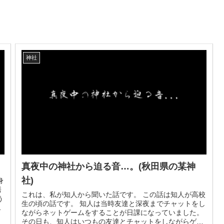
神社
真夜中の神社から迫る音…。(秋田県の某神
社)
身
誘
これは、私が知人から聞いた話です。 この話は知人が高校
う
生の頃の話です。 知人は当時友達と深夜までチャットをし
ながらネットゲームをすることが日課になっていました。
その日も、知人はいつもの友達とチャットをしながらゲー