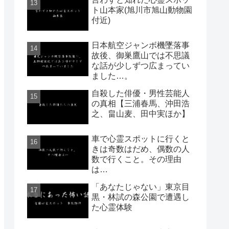
ト山本家(旭川市旭山動物園
付近)
日本航空ジャンボ機墜落事
故後、御巣鷹山では不思議
な話が少しずつ広まってい
ました…。
自殺した俳優・男性芸能人
の真相【三浦春馬、沖田浩
之、畠山麦、田中実ほか】
車で心霊スポットに行くと
きは奇数はだめ、偶数の人
数で行くこと。その理由
は…
「あなたじゃない」東京目
黒・林試の森公園で遭遇し
た心霊体験