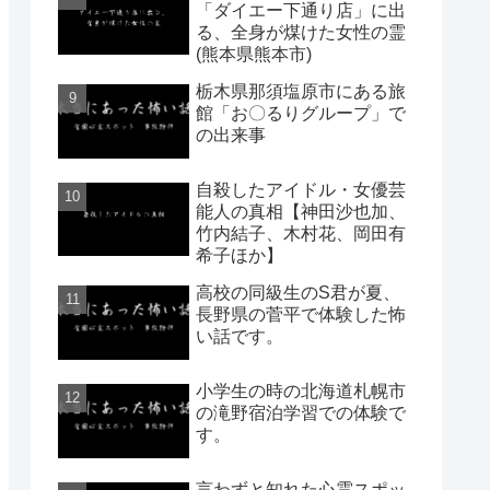
「ダイエー下通り店」に出
る、全身が煤けた女性の霊
(熊本県熊本市)
栃木県那須塩原市にある旅
館「お〇るりグループ」で
の出来事
自殺したアイドル・女優芸
能人の真相【神田沙也加、
竹内結子、木村花、岡田有
希子ほか】
高校の同級生のS君が夏、
長野県の菅平で体験した怖
い話です。
小学生の時の北海道札幌市
の滝野宿泊学習での体験で
す。
言わずと知れた心霊スポッ