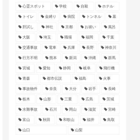
心霊スポット
学校
自殺
ホテル
トイレ
金縛り
病院
トンネル
墓
肝試し
神社
京都
お祓い
風呂
大阪
埼玉
職場
福岡
千葉
交通事故
電車
兵庫
長野
神奈川
行方不明
熊本
新潟
沖縄
群馬
宮城
愛知
静岡
岐阜
飛行機
青森
都市伝説
福島
火事
事故物件
奈良
大分
岩手
長崎
栃木
山形
三重
広島
茨城
水難事故
石川
岡山
滋賀
宮崎
富山
秋田
和歌山
福井
鳥取
山口
山梨